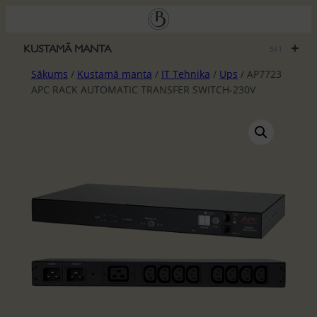
Pāriet
uz
saturu
+
KUSTAMĀ MANTA
561
Sākums
/
Kustamā manta
/
IT Tehnika
/
Ups
/ AP7723
APC RACK AUTOMATIC TRANSFER SWITCH-230V