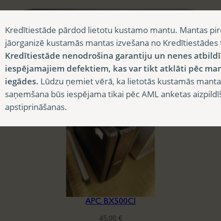
Kredītiestāde pārdod lietotu kustamo mantu. Mantas pir
jāorganizē kustamās mantas izvešana no Kredītiestādes
Kredītiestāde nenodrošina garantiju un nenes atbild
AP7723 APC RACK AUTOMATIC TRANSFER SWITCH-230V
iespējamajiem defektiem, kas var tikt atklāti pēc ma
300,00
€
iegādes.
Lūdzu ņemiet vērā, ka lietotās kustamās manta
saņemšana būs iespējama tikai pēc AML anketas aizpildī
apstiprināšanas.
APC BX500CI
45,00
€