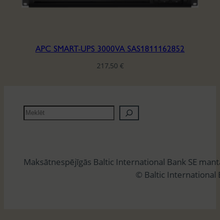
APC SMART-UPS 3000VA SAS1811162852
217,50
€
M
e
k
l
Maksātnespējīgās Baltic International Bank SE man
ē
© Baltic International
t