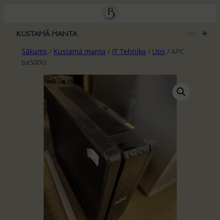
Pāriet
uz
saturu
+
KUSTAMĀ MANTA
559
Sākums
/
Kustamā manta
/
IT Tehnika
/
Ups
/ APC
bx500ci