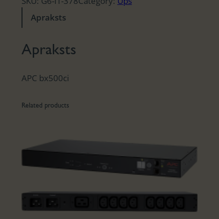
SKU:
G6-IT-378
Category:
Ups
Apraksts
Apraksts
APC bx500ci
Related products