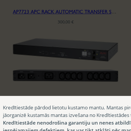
AP7723 APC RACK AUTOMATIC TRANSFER SWITCH-230V
300,00
€
AP7723 APC RACK AUTOMATIC TRANSFER SWITCH-230V
Kredītiestāde pārdod lietotu kustamo mantu. Mantas pir
300,00
€
jāorganizē kustamās mantas izvešana no Kredītiestādes
Kredītiestāde nenodrošina garantiju un nenes atbild
iespējamajiem defektiem, kas var tikt atklāti pēc ma