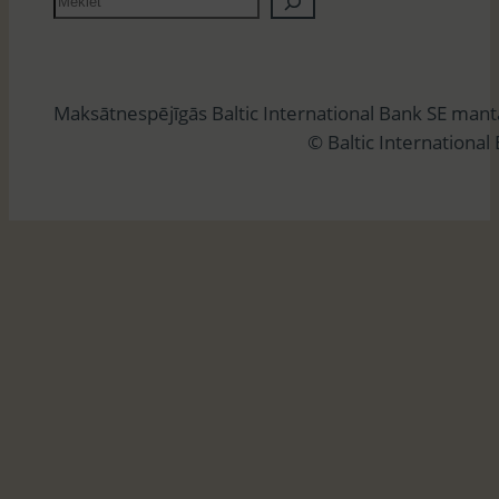
e
k
l
Maksātnespējīgās Baltic International Bank SE man
ē
© Baltic International
t