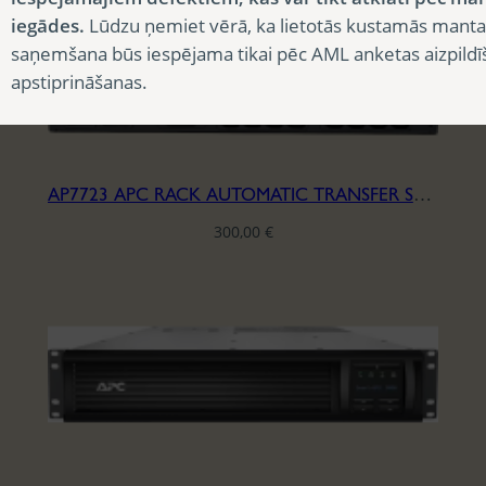
iegādes.
Lūdzu ņemiet vērā, ka lietotās kustamās manta
saņemšana būs iespējama tikai pēc AML anketas aizpildī
apstiprināšanas.
AP7723 APC RACK AUTOMATIC TRANSFER SWITCH-230V
300,00
€