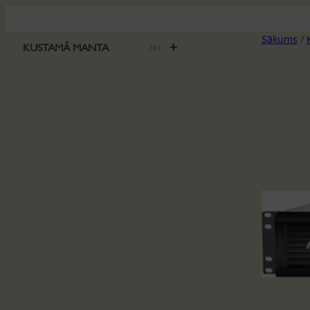
Pāriet
uz
Sākums
/
saturu
+
KUSTAMĀ MANTA
561