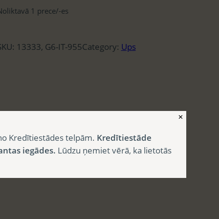
Noliktavā 1 prece/-es
SKU:
13333, G6-IT-955
Category:
Ups
✕
no Kredītiestādes telpām.
Kredītiestāde
antas iegādes.
Lūdzu ņemiet vērā, ka lietotās