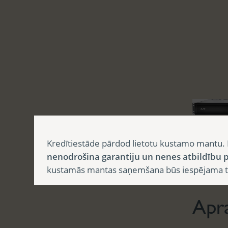
Kredītiestāde pārdod lietotu kustamo mantu. 
nenodrošina garantiju un nenes atbildību p
Aprak
kustamās mantas saņemšana būs iespējama tika
Apr