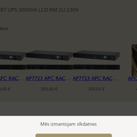
RT UPS 3000VA LCD RM 2U 230V
ducts
AP7723 APC RACK AUTOMATIC TRANSFER SWITCH-230V
AP7723 APC RACK AUTOMATIC TRANSFER SWITCH-230V
AP7723 APC RACK AUTOMATIC TRANSFER SWITCH-230V
APC
0,00
€
300,00
€
300,00
€
Mēs izmantojam sīkdatnes