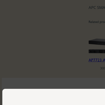
APC SMA
Related pro
30