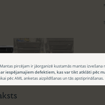
Mantas pircējam ir jāorganizē kustamās mantas izvešana 
ar iespējamajiem defektiem, kas var tikt atklāti pēc m
sts
i pēc AML anketas aizpildīšanas un tās apstiprināšanas.
aksts