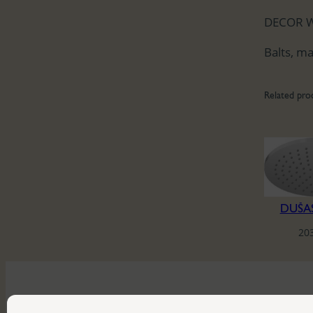
DECOR 
Balts, m
Related pro
DUŠA
20