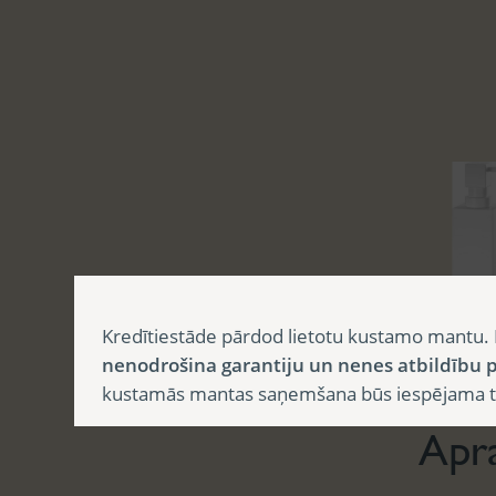
Kredītiestāde pārdod lietotu kustamo mantu. 
Aprak
nenodrošina garantiju un nenes atbildību p
kustamās mantas saņemšana būs iespējama tika
Apr