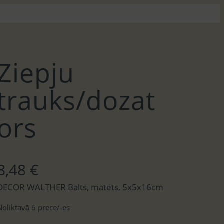
Ziepju
trauks/dozat
ors
8,48
€
DECOR WALTHER Balts, matēts, 5x5x16cm
Noliktavā 6 prece/-es