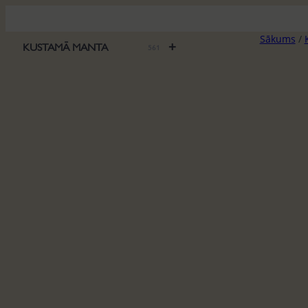
Pāriet
uz
Sākums
/
saturu
+
KUSTAMĀ MANTA
561