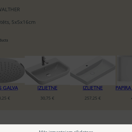
WALTHER
atēts, 5x5x16cm
ducts
S GALVA
IZLIETNE
IZLIETNE
3,25
€
30,75
€
257,25
€