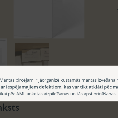
Mantas pircējam ir jāorganizē kustamās mantas izvešana 
sts
ar iespējamajiem defektiem, kas var tikt atklāti pēc m
i pēc AML anketas aizpildīšanas un tās apstiprināšanas.
aksts