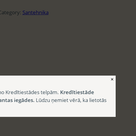
Category:
Santehnika
✕
no Kredītiestādes telpām.
Kredītiestāde
antas iegādes.
Lūdzu ņemiet vērā, ka lietotās