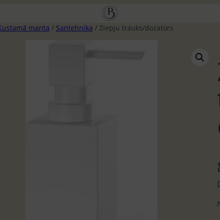
Kustamā manta
/
Santehnika
/ Ziepju trauks/dozators