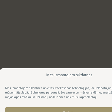
Mēs izmantojam sīkdatnes
Mēs izmantojam sīkdatnes un citas izsekošanas tehnoloģijas, lai uzlabotu jūs
mūsu mājaslapā, rādītu jums personalizētu saturu un mērķa reklāmu, anali
mājaslapas trafiku un uzzinātu, no kurienes nāk mūsu apmeklētāji.