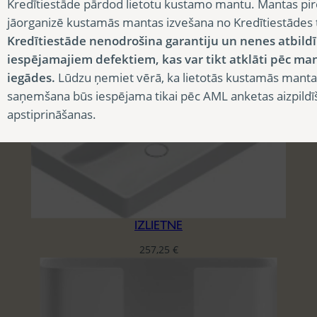
Kredītiestāde pārdod lietotu kustamo mantu. Mantas pir
IZLIETNE
jāorganizē kustamās mantas izvešana no Kredītiestādes
Kredītiestāde nenodrošina garantiju un nenes atbild
30,75
€
iespējamajiem defektiem, kas var tikt atklāti pēc ma
iegādes.
Lūdzu ņemiet vērā, ka lietotās kustamās manta
saņemšana būs iespējama tikai pēc AML anketas aizpildī
apstiprināšanas.
IZLIETNE
257,25
€