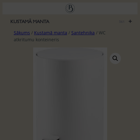
Pāriet
uz
saturu
+
KUSTAMĀ MANTA
561
Sākums
/
Kustamā manta
/
Santehnika
/ WC
atkritumu konteineris