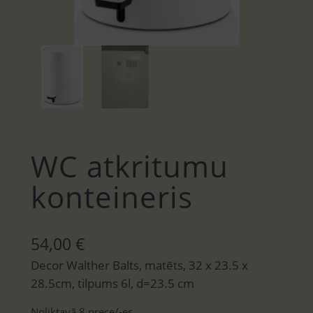
WC atkritumu
konteineris
54,00
€
Decor Walther Balts, matēts, 32 x 23.5 x
28.5cm, tilpums 6l, d=23.5 cm
Noliktavā 8 prece/-es