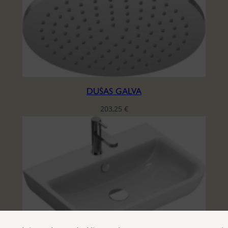
DUŠAS GALVA
203,25
€