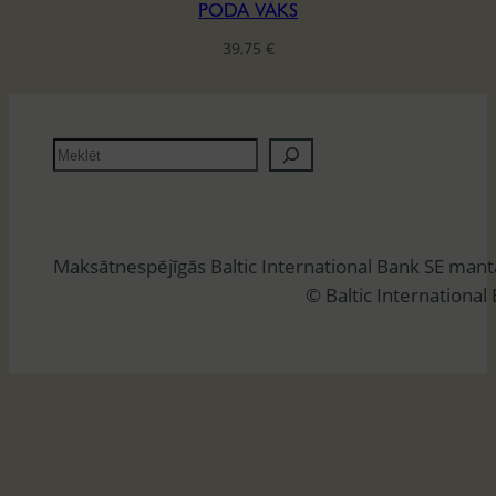
PODA VĀKS
39,75
€
M
e
k
l
Maksātnespējīgās Baltic International Bank SE man
ē
© Baltic International
t