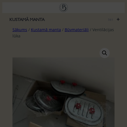
Pāriet
uz
saturu
+
KUSTAMĀ MANTA
561
Sākums
/
Kustamā manta
/
Būvmateriāli
/ Ventilācijas
lūka