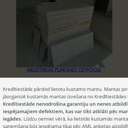
AKUSTISKĀS PLĀKSNES CEWOOD
3,90
€
Kredītiestāde pārdod lietotu kustamo mantu. Mantas pir
jāorganizē kustamās mantas izvešana no Kredītiestādes
Kredītiestāde nenodrošina garantiju un nenes atbild
iespējamajiem defektiem, kas var tikt atklāti pēc ma
iegādes.
Lūdzu ņemiet vērā, ka lietotās kustamās manta
saņemšana būs iespējama tikai pēc AML anketas aizpildī