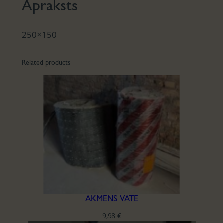
Apraksts
250×150
Related products
AKMENS VATE
9,98
€