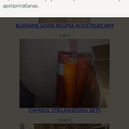
apstiprināšanas.
BLĪVĒJAMĀ LENTA REĢIPŠA KONSTRUKCIJĀM
5,25
€
CAPAROL STIKLAŠĶIEDRAS SIETS
10,88
€