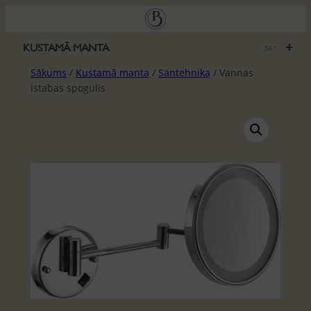
Pāriet
uz
saturu
+
KUSTAMĀ MANTA
561
Sākums
/
Kustamā manta
/
Santehnika
/ Vannas
istabas spogulis