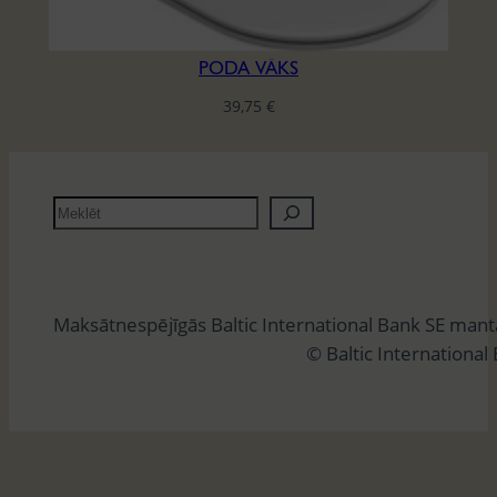
PODA VĀKS
39,75
€
M
e
k
l
Maksātnespējīgās Baltic International Bank SE man
ē
© Baltic International
t