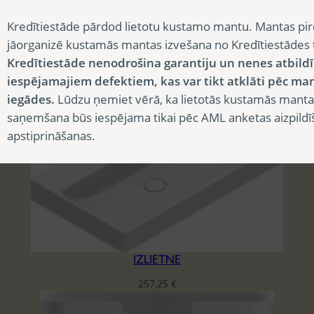
Kredītiestāde pārdod lietotu kustamo mantu. Mantas pir
jāorganizē kustamās mantas izvešana no Kredītiestādes
IZLIETNE
Kredītiestāde nenodrošina garantiju un nenes atbild
30,75
€
iespējamajiem defektiem, kas var tikt atklāti pēc ma
iegādes.
Lūdzu ņemiet vērā, ka lietotās kustamās manta
saņemšana būs iespējama tikai pēc AML anketas aizpildī
apstiprināšanas.
IZLIETNE
257,25
€