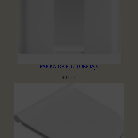
PAPĪRA DVIEĻU TURĒTĀJS
40,13
€