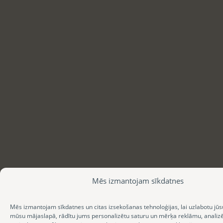
Mēs izmantojam sīkdatnes
Mēs izmantojam sīkdatnes un citas izsekošanas tehnoloģijas, lai uzlabotu jūs
mūsu mājaslapā, rādītu jums personalizētu saturu un mērķa reklāmu, anali