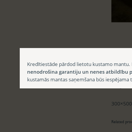
Aprak
Kredītiestāde pārdod lietotu kustamo mantu. 
nenodrošina garantiju un nenes atbildību p
kustamās mantas saņemšana būs iespējama tika
Apr
300×500
Related pro