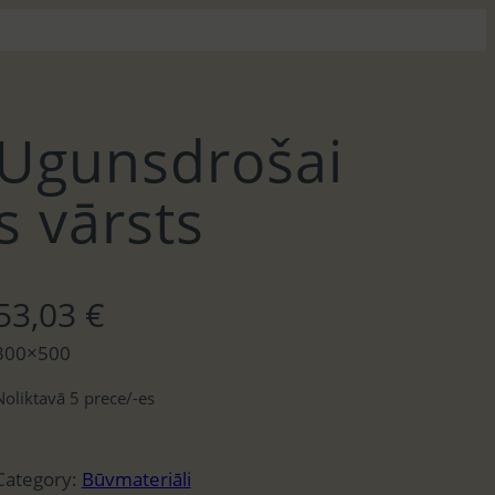
Ugunsdrošai
s vārsts
53,03
€
300×500
Noliktavā 5 prece/-es
Category:
Būvmateriāli