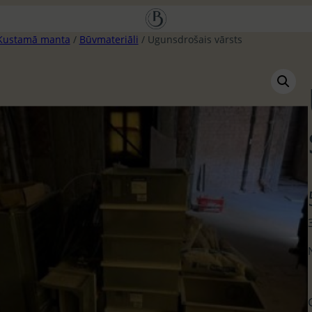
Kustamā manta
/
Būvmateriāli
/ Ugunsdrošais vārsts