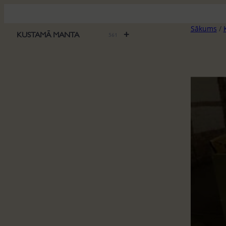
Pāriet
uz
Sākums
/
saturu
+
KUSTAMĀ MANTA
561