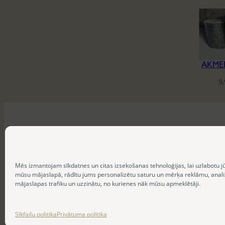
AKME
9
Mēs izmantojam sīkdatnes un citas izsekošanas tehnoloģijas, lai uzlabotu j
mūsu mājaslapā, rādītu jums personalizētu saturu un mērķa reklāmu, anal
mājaslapas trafiku un uzzinātu, no kurienes nāk mūsu apmeklētāji.
Sīkfailu politika
Privātuma politika