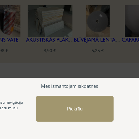
NS VATE
AKUSTISKĀS PLĀKSNES CEWOOD
BLĪVĒJAMĀ LENTA REĢIPŠA KONSTRUKCIJĀM
,98
€
3,90
€
5,25
€
Mēs izmantojam sīkdatnes
ūsu navigāciju
izētu mūsu
Piekrītu