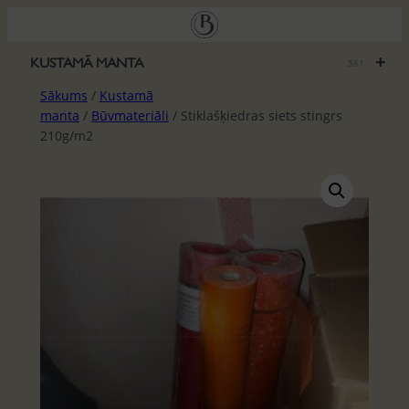
Pāriet
uz
saturu
+
KUSTAMĀ MANTA
561
Sākums
/
Kustamā
manta
/
Būvmateriāli
/ Stiklašķiedras siets stingrs
210g/m2