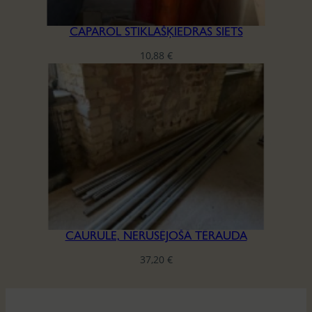
CAPAROL STIKLAŠĶIEDRAS SIETS
10,88
€
CAURULE, NERŪSĒJOŠĀ TĒRAUDA
37,20
€