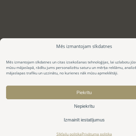
Mēs izmantojam sīkdatnes
Mēs izmantojam sīkdatnes un citas izsekošanas tehnoloģijas, lai uzlabotu jūs
mūsu mājaslapā, rādītu jums personalizētu saturu un mērķa reklāmu, anali
mājaslapas trafiku un uzzinātu, no kurienes nāk mūsu apmeklētāji.
Piekrītu
Nepiekrītu
Izmainīt iestatījumus
Sīkfailu politika
Privātuma politika