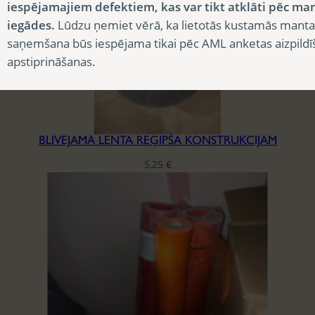
iespējamajiem defektiem, kas var tikt atklāti pēc ma
iegādes.
Lūdzu ņemiet vērā, ka lietotās kustamās manta
saņemšana būs iespējama tikai pēc AML anketas aizpildī
apstiprināšanas.
BLĪVĒJAMĀ LENTA REĢIPŠA KONSTRUKCIJĀM
5,25
€