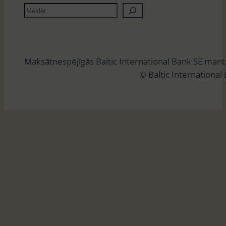
M
e
k
l
Maksātnespējīgās Baltic International Bank SE man
ē
© Baltic International
t