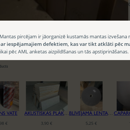
Mantas pircējam ir jāorganizē kustamās mantas izvešana 
ar iespējamajiem defektiem, kas var tikt atklāti pēc m
i pēc AML anketas aizpildīšanas un tās apstiprināšanas.
ducts
NS VATE
AKUSTISKĀS PLĀKSNES CEWOOD
BLĪVĒJAMĀ LENTA REĢIPŠA KONSTRUKCIJĀM
,98
€
3,90
€
5,25
€