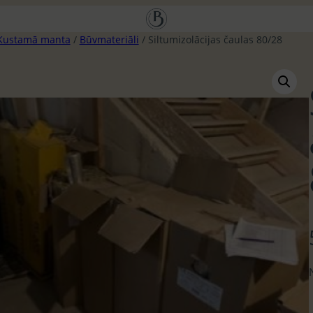
Kustamā manta
/
Būvmateriāli
/ Siltumizolācijas čaulas 80/28