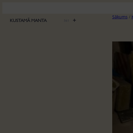
Pāriet
uz
Sākums
/
saturu
+
KUSTAMĀ MANTA
561