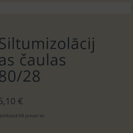
Siltumizolācij
as čaulas
80/28
5,10
€
Noliktavā 68 prece/-es