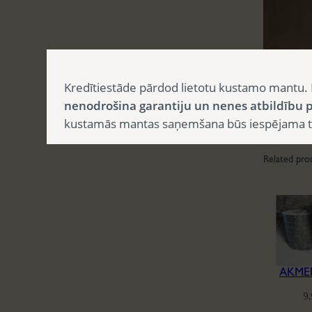
Kredītiestāde pārdod lietotu kustamo mantu. 
nenodrošina garantiju un nenes atbildību p
kustamās mantas saņemšana būs iespējama tika
Related pro
AKME
9