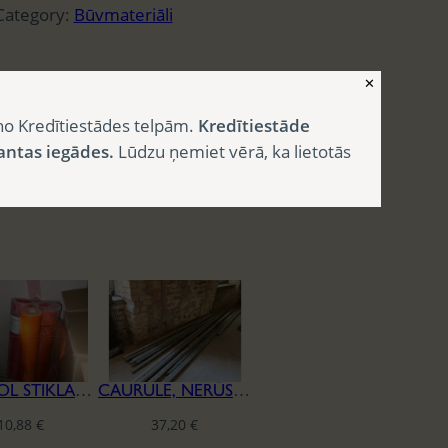
Category:
Būvmateriāli
✕
no Kredītiestādes telpām.
Kredītiestāde
antas iegādes.
Lūdzu ņemiet vērā, ka lietotās
CAPAROL STIKLAŠĶIEDRAS SIETS
CAURULE, NERŪSĒJOŠĀ TĒRAUDA
10,88
€
37,20
€