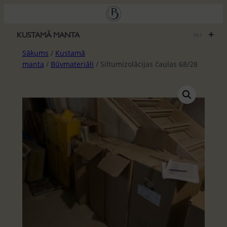
Pāriet
uz
saturu
+
KUSTAMĀ MANTA
561
Sākums
/
Kustamā
manta
/
Būvmateriāli
/ Siltumizolācijas čaulas 68/28