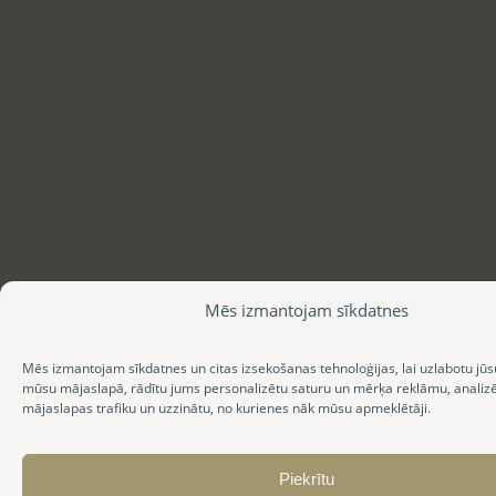
Mēs izmantojam sīkdatnes
Mēs izmantojam sīkdatnes un citas izsekošanas tehnoloģijas, lai uzlabotu jūs
mūsu mājaslapā, rādītu jums personalizētu saturu un mērķa reklāmu, anali
mājaslapas trafiku un uzzinātu, no kurienes nāk mūsu apmeklētāji.
Piekrītu