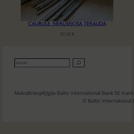
CAURULE, NERŪSĒJOŠĀ TĒRAUDA
37,20
€
M
e
k
l
Maksātnespējīgās Baltic International Bank SE man
ē
© Baltic International
t