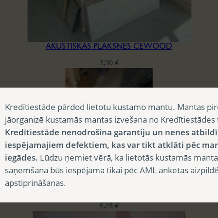
AKUSTISKĀS PLĀKSNES CEWOOD
3,90
€
Kredītiestāde pārdod lietotu kustamo mantu. Mantas pir
jāorganizē kustamās mantas izvešana no Kredītiestādes
Kredītiestāde nenodrošina garantiju un nenes atbild
iespējamajiem defektiem, kas var tikt atklāti pēc ma
iegādes.
Lūdzu ņemiet vērā, ka lietotās kustamās manta
saņemšana būs iespējama tikai pēc AML anketas aizpildī
apstiprināšanas.
BLĪVĒJAMĀ LENTA REĢIPŠA KONSTRUKCIJĀM
5,25
€