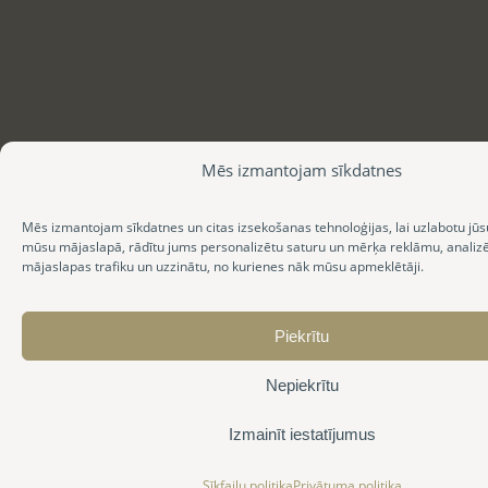
Mēs izmantojam sīkdatnes
Mēs izmantojam sīkdatnes un citas izsekošanas tehnoloģijas, lai uzlabotu jūs
mūsu mājaslapā, rādītu jums personalizētu saturu un mērķa reklāmu, anali
mājaslapas trafiku un uzzinātu, no kurienes nāk mūsu apmeklētāji.
Piekrītu
Nepiekrītu
Izmainīt iestatījumus
Sīkfailu politika
Privātuma politika