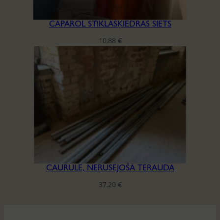
CAPAROL STIKLAŠĶIEDRAS SIETS
10,88
€
CAURULE, NERŪSĒJOŠĀ TĒRAUDA
37,20
€