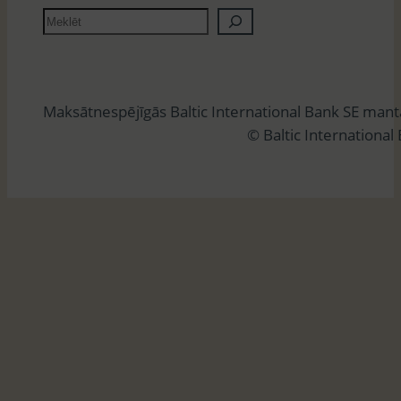
M
e
k
l
Maksātnespējīgās Baltic International Bank SE man
ē
© Baltic International
t