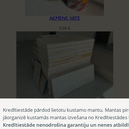
AKMENS VATE
9,98
€
AKUSTISKĀS PLĀKSNES CEWOOD
Kredītiestāde pārdod lietotu kustamo mantu. Mantas pir
3,90
€
jāorganizē kustamās mantas izvešana no Kredītiestādes
Kredītiestāde nenodrošina garantiju un nenes atbild