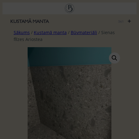
Pāriet
uz
saturu
+
KUSTAMĀ MANTA
561
Sākums
/
Kustamā manta
/
Būvmateriāli
/ Sienas
flīzes Ariostea