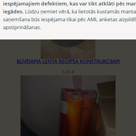
iespējamajiem defektiem, kas var tikt atklāti pēc ma
iegādes.
Lūdzu ņemiet vērā, ka lietotās kustamās manta
saņemšana būs iespējama tikai pēc AML anketas aizpildī
apstiprināšanas.
BLĪVĒJAMĀ LENTA REĢIPŠA KONSTRUKCIJĀM
5,25
€