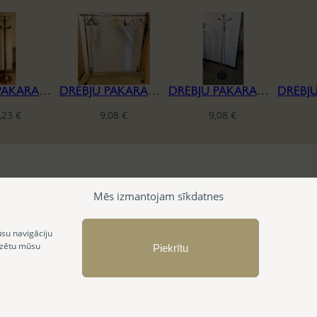
DRĒBJU PAKARAMAIS
DRĒBJU PAKARAMAIS
DRĒBJU PAKARAMAIS
,23
€
9,08
€
9,08
€
Mēs izmantojam sīkdatnes
ūsu navigāciju
izētu mūsu
Piekrītu