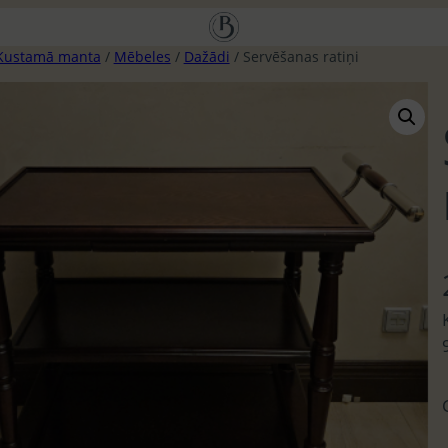
Kustamā manta
/
Mēbeles
/
Dažādi
/ Servēšanas ratiņi