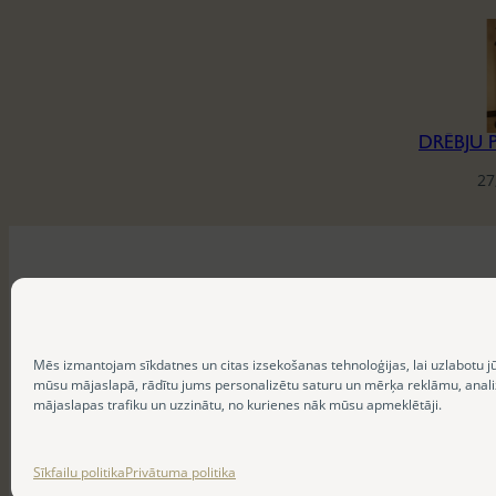
27
Mēs izmantojam sīkdatnes un citas izsekošanas tehnoloģijas, lai uzlabotu j
mūsu mājaslapā, rādītu jums personalizētu saturu un mērķa reklāmu, anal
mājaslapas trafiku un uzzinātu, no kurienes nāk mūsu apmeklētāji.
Sīkfailu politika
Privātuma politika