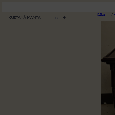
Pāriet
uz
Sākums
/
saturu
+
KUSTAMĀ MANTA
561