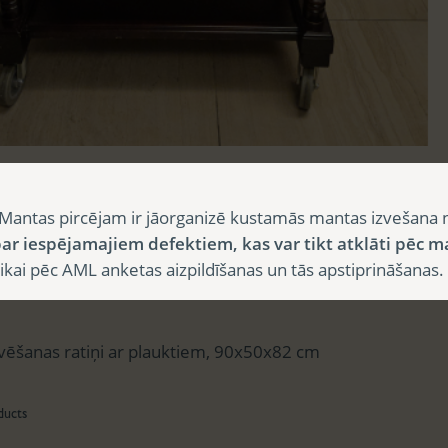
sts
Mantas pircējam ir jāorganizē kustamās mantas izvešana 
ar iespējamajiem defektiem, kas var tikt atklāti pēc m
i pēc AML anketas aizpildīšanas un tās apstiprināšanas.
aksts
vēšanas ratiņi ar plauktiem, 90x50x82 cm
ducts