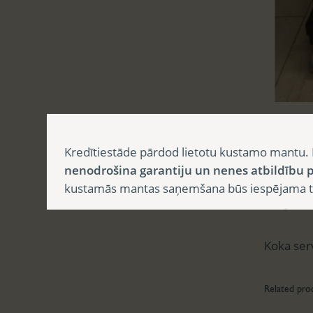
Aprak
Kredītiestāde pārdod lietotu kustamo mantu. 
nenodrošina garantiju un nenes atbildību p
kustamās mantas saņemšana būs iespējama tika
Apr
Koka ser
Related pro