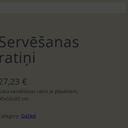
Servēšanas
ratiņi
27,23
€
Koka servēšanas ratiņi ar plauktiem,
90x50x82 cm
Category:
Dažādi