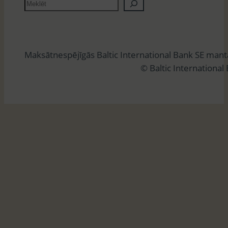
M
e
k
l
Maksātnespējīgās Baltic International Bank SE man
ē
© Baltic International
t