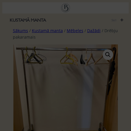
Pāriet
uz
saturu
+
KUSTAMĀ MANTA
561
Sākums
/
Kustamā manta
/
Mēbeles
/
Dažādi
/ Drēbju
pakaramais