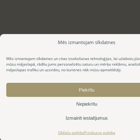
Mēs izmantojam sīkdatnes
Mēs izmantojam sīkdatnes un citas izsekošanas tehnoloģijas, lai uzlabotu jūs
mūsu mājaslapā, rādītu jums personalizētu saturu un mērķa reklāmu, anali
mājaslapas trafiku un uzzinātu, no kurienes nāk mūsu apmeklētāji.
Piekrītu
Nepiekrītu
Izmainīt iestatījumus
Sīkfailu politika
Privātuma politika