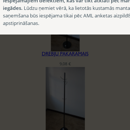
iespējamajiem defektiem, kas var tikt atklāti pēc ma
iegādes.
Lūdzu ņemiet vērā, ka lietotās kustamās manta
saņemšana būs iespējama tikai pēc AML anketas aizpildī
apstiprināšanas.
DRĒBJU PAKARAMAIS
9,08
€