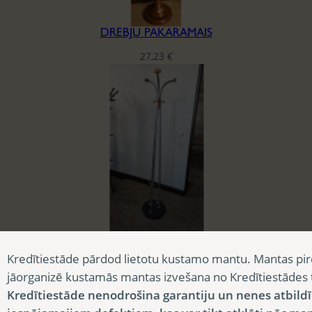
DRĒBJU PAKARAMAIS
27,23
€
DRĒBJU PAKARAMAIS
Kredītiestāde pārdod lietotu kustamo mantu. Mantas pir
9,08
€
jāorganizē kustamās mantas izvešana no Kredītiestādes
Kredītiestāde nenodrošina garantiju un nenes atbild