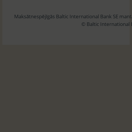
k
l
Maksātnespējīgās Baltic International Bank SE man
ē
© Baltic International
t