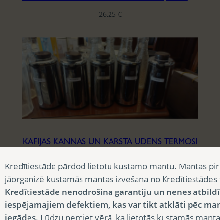
26,25
€
KAFIJAS KANNAS UN KARSTĀ ŪDENS TERMOSI
13,13
€
Kredītiestāde pārdod lietotu kustamo mantu. Mantas pir
jāorganizē kustamās mantas izvešana no Kredītiestādes
Kredītiestāde nenodrošina garantiju un nenes atbild
iespējamajiem defektiem, kas var tikt atklāti pēc ma
iegādes.
Lūdzu ņemiet vērā, ka lietotās kustamās manta