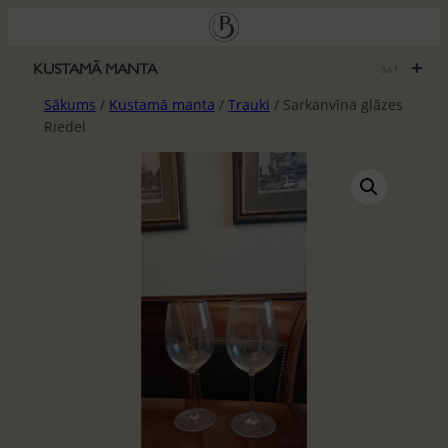
Pāriet
uz
saturu
+
KUSTAMĀ MANTA
561
Sākums
/
Kustamā manta
/
Trauki
/ Sarkanvīna glāzes
Riedel