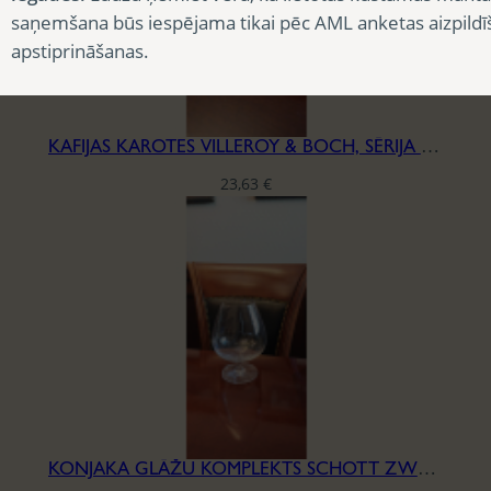
saņemšana būs iespējama tikai pēc AML anketas aizpildī
apstiprināšanas.
KAFIJAS KAROTES VILLEROY & BOCH, SĒRIJA ELLA
23,63
€
KONJAKA GLĀŽU KOMPLEKTS SCHOTT ZWEISEL