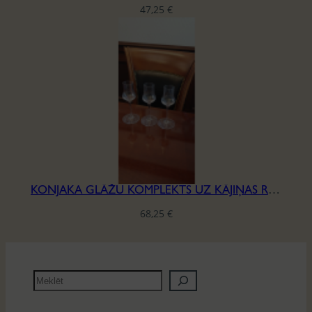
47,25
€
KONJAKA GLĀŽU KOMPLEKTS UZ KĀJIŅAS RIEDEL, H-16,5MM
68,25
€
M
e