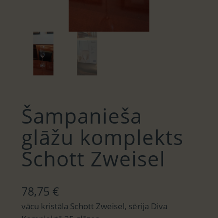
Šampanieša
glāžu komplekts
Schott Zweisel
78,75
€
vācu kristāla Schott Zweisel, sērija Diva