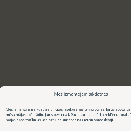
Mēs izmantojam sīkdatnes
Mēs izmantojam sīkdatnes un citas izsekošanas tehnoloģijas, lai uzlabotu jūs
mūsu mājaslapā, rādītu jums personalizētu saturu un mērķa reklāmu, anali
mājaslapas trafiku un uzzinātu, no kurienes nāk mūsu apmeklētāji.