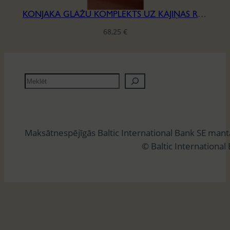
KONJAKA GLĀŽU KOMPLEKTS UZ KĀJIŅAS RIEDEL, H-16,5MM
68,25
€
M
e
k
l
Maksātnespējīgās Baltic International Bank SE man
ē
© Baltic International
t