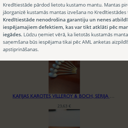
Kredītiestāde pārdod lietotu kustamo mantu. Mantas pir
jāorganizē kustamās mantas izvešana no Kredītiestādes
KAFIJAS KANNAS UN KARSTĀ ŪDENS TERMOSI
Kredītiestāde nenodrošina garantiju un nenes atbild
13,13
€
iespējamajiem defektiem, kas var tikt atklāti pēc ma
iegādes.
Lūdzu ņemiet vērā, ka lietotās kustamās manta
saņemšana būs iespējama tikai pēc AML anketas aizpildī
apstiprināšanas.
KAFIJAS KAROTES VILLEROY & BOCH, SĒRIJA ELLA
23,63
€