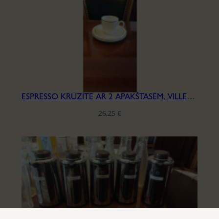
ESPRESSO KRŪZĪTE AR 2 APAKŠTASĒM, VILLEROY & BOCH, SĒRIJA IVOIRE
26,25
€