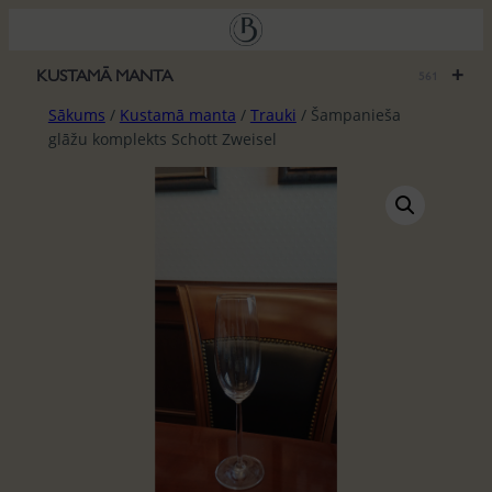
Pāriet
uz
saturu
+
KUSTAMĀ MANTA
561
Sākums
/
Kustamā manta
/
Trauki
/ Šampanieša
glāžu komplekts Schott Zweisel