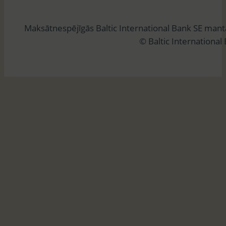
k
l
Maksātnespējīgās Baltic International Bank SE man
ē
© Baltic International
t