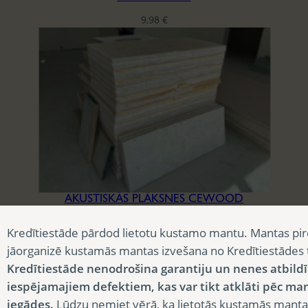
9,98
€
AKUSTISKĀS PLĀKSNES CEWOOD
3,90
€
Kredītiestāde pārdod lietotu kustamo mantu. Mantas pir
jāorganizē kustamās mantas izvešana no Kredītiestādes
Kredītiestāde nenodrošina garantiju un nenes atbild
iespējamajiem defektiem, kas var tikt atklāti pēc ma
iegādes.
Lūdzu ņemiet vērā, ka lietotās kustamās manta