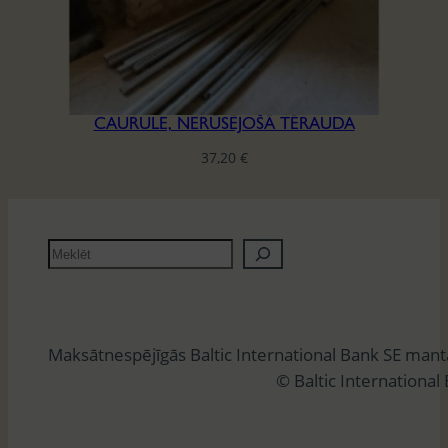
CAURULE, NERŪSĒJOŠĀ TĒRAUDA
37,20
€
M
e
k
l
Maksātnespējīgās Baltic International Bank SE man
ē
© Baltic International
t