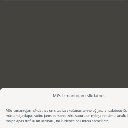
Mēs izmantojam sīkdatnes
Mēs izmantojam sīkdatnes un citas izsekošanas tehnoloģijas, lai uzlabotu jūs
mūsu mājaslapā, rādītu jums personalizētu saturu un mērķa reklāmu, anali
mājaslapas trafiku un uzzinātu, no kurienes nāk mūsu apmeklētāji.