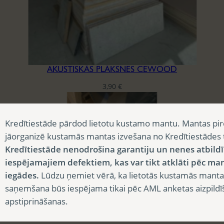
AKUSTISKĀS PLĀKSNES CEWOOD
3,90
€
Kredītiestāde pārdod lietotu kustamo mantu. Mantas pir
jāorganizē kustamās mantas izvešana no Kredītiestādes
Kredītiestāde nenodrošina garantiju un nenes atbild
iespējamajiem defektiem, kas var tikt atklāti pēc ma
iegādes.
Lūdzu ņemiet vērā, ka lietotās kustamās manta
saņemšana būs iespējama tikai pēc AML anketas aizpildī
apstiprināšanas.
BLĪVĒJAMĀ LENTA REĢIPŠA KONSTRUKCIJĀM