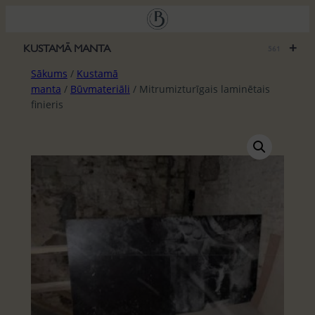
Pāriet
uz
saturu
+
KUSTAMĀ MANTA
561
Sākums
/
Kustamā
manta
/
Būvmateriāli
/ Mitrumizturīgais laminētais
finieris