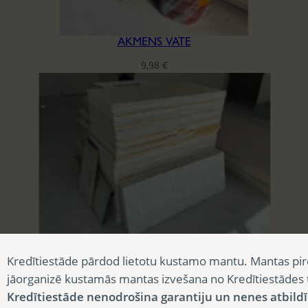
AKMENS VATE
9,98
€
AKUSTISKĀS PLĀKSNES CEWOOD
Kredītiestāde pārdod lietotu kustamo mantu. Mantas pir
3,90
€
jāorganizē kustamās mantas izvešana no Kredītiestādes
Kredītiestāde nenodrošina garantiju un nenes atbild