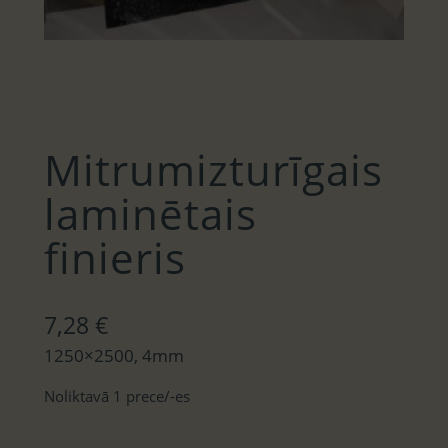
Mitrumizturīgais
laminētais
finieris
7,28
€
1250×2500, 4mm
Noliktavā 1 prece/-es