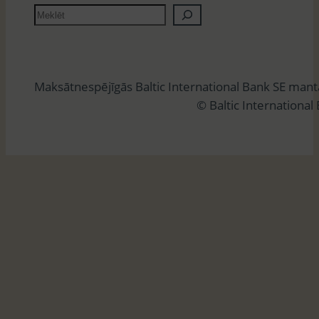
M
e
k
l
Maksātnespējīgās Baltic International Bank SE man
ē
© Baltic International
t