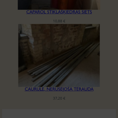
CAPAROL STIKLAŠĶIEDRAS SIETS
10,88
€
CAURULE, NERŪSĒJOŠĀ TĒRAUDA
37,20
€