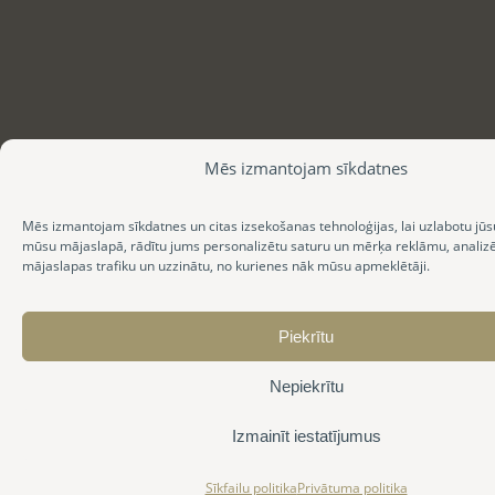
Mēs izmantojam sīkdatnes
Mēs izmantojam sīkdatnes un citas izsekošanas tehnoloģijas, lai uzlabotu jūs
mūsu mājaslapā, rādītu jums personalizētu saturu un mērķa reklāmu, anali
mājaslapas trafiku un uzzinātu, no kurienes nāk mūsu apmeklētāji.
Piekrītu
Nepiekrītu
Izmainīt iestatījumus
Sīkfailu politika
Privātuma politika