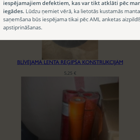
iespējamajiem defektiem, kas var tikt atklāti pēc ma
iegādes.
Lūdzu ņemiet vērā, ka lietotās kustamās manta
saņemšana būs iespējama tikai pēc AML anketas aizpildī
apstiprināšanas.
BLĪVĒJAMĀ LENTA REĢIPŠA KONSTRUKCIJĀM
5,25
€