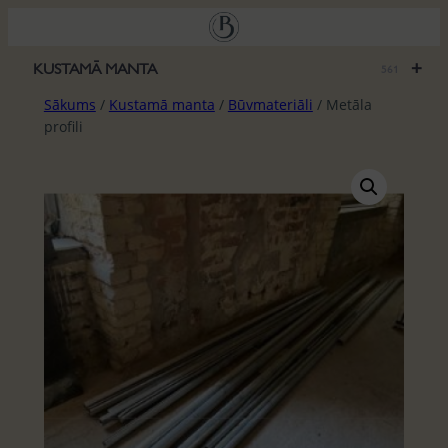
Pāriet
uz
saturu
+
KUSTAMĀ MANTA
561
Sākums
/
Kustamā manta
/
Būvmateriāli
/ Metāla
profili