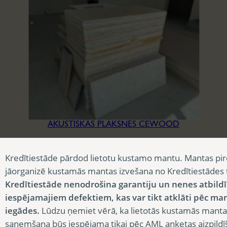
AKUSTISKĀS PLĀKSNES CEWOOD
3,90
€
Kredītiestāde pārdod lietotu kustamo mantu. Mantas pir
jāorganizē kustamās mantas izvešana no Kredītiestādes
Kredītiestāde nenodrošina garantiju un nenes atbild
iespējamajiem defektiem, kas var tikt atklāti pēc ma
iegādes.
Lūdzu ņemiet vērā, ka lietotās kustamās manta
saņemšana būs iespējama tikai pēc AML anketas aizpildī