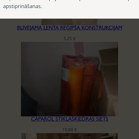
apstiprināšanas.
BLĪVĒJAMĀ LENTA REĢIPŠA KONSTRUKCIJĀM
5,25
€
CAPAROL STIKLAŠĶIEDRAS SIETS
10,88
€