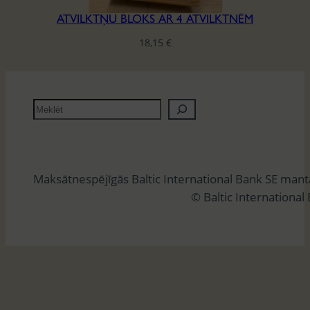
ATVILKTŅU BLOKS AR 4 ATVILKTNĒM
18,15
€
M
e
k
l
Maksātnespējīgās Baltic International Bank SE man
ē
© Baltic International
t