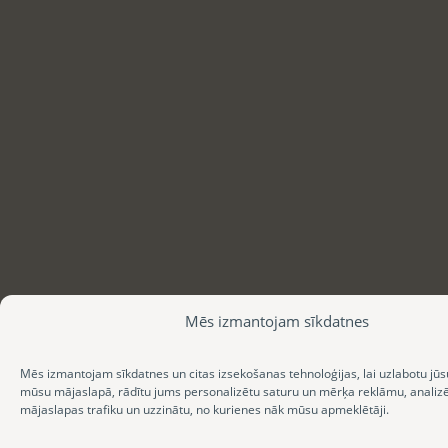
Mēs izmantojam sīkdatnes
Mēs izmantojam sīkdatnes un citas izsekošanas tehnoloģijas, lai uzlabotu jūs
mūsu mājaslapā, rādītu jums personalizētu saturu un mērķa reklāmu, anali
mājaslapas trafiku un uzzinātu, no kurienes nāk mūsu apmeklētāji.