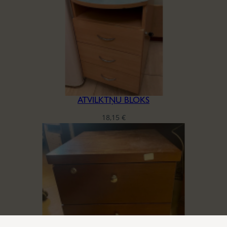
ATVILKTŅU BLOKS
18,15
€