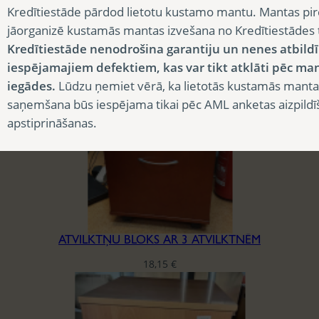
Kredītiestāde pārdod lietotu kustamo mantu. Mantas pir
jāorganizē kustamās mantas izvešana no Kredītiestādes
ATVILKTŅU BLOKS AR 2 ATVILKTNĒM
Kredītiestāde nenodrošina garantiju un nenes atbild
18,15
€
iespējamajiem defektiem, kas var tikt atklāti pēc ma
iegādes.
Lūdzu ņemiet vērā, ka lietotās kustamās manta
saņemšana būs iespējama tikai pēc AML anketas aizpildī
apstiprināšanas.
ATVILKTŅU BLOKS AR 3 ATVILKTNĒM
18,15
€