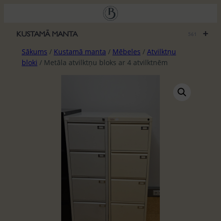
Pāriet
uz
saturu
+
KUSTAMĀ MANTA
561
Sākums
/
Kustamā manta
/
Mēbeles
/
Atvilktņu
bloki
/ Metāla atvilktņu bloks ar 4 atvilktnēm