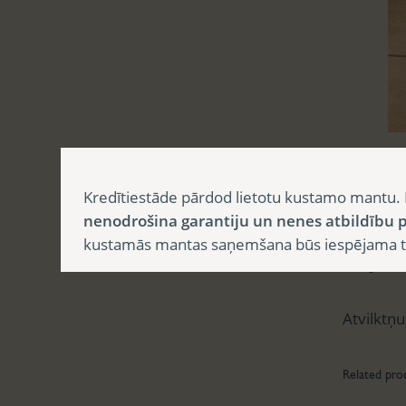
Aprak
Kredītiestāde pārdod lietotu kustamo mantu. 
nenodrošina garantiju un nenes atbildību p
kustamās mantas saņemšana būs iespējama tika
Apr
Atvilktņu
Related pro