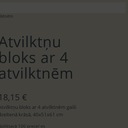
ilktnēm
Atvilktņu
bloks ar 4
atvilktnēm
18,15
€
Atvilktņu bloks ar 4 atvilktnēm gaiši
dzeltenā krāsā, 40x51x61 cm
Noliktavā 100 prece/-es