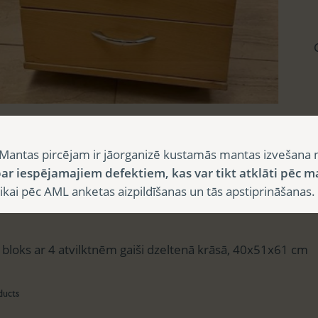
sts
Mantas pircējam ir jāorganizē kustamās mantas izvešana 
ar iespējamajiem defektiem, kas var tikt atklāti pēc m
i pēc AML anketas aizpildīšanas un tās apstiprināšanas.
aksts
 bloks ar 4 atvilktnēm gaiši dzeltenā krāsā, 40x51x61 cm
ducts