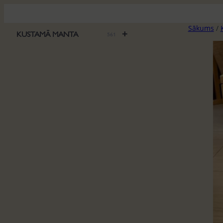
Pāriet
uz
Sākums
/
saturu
+
KUSTAMĀ MANTA
561