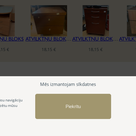
TŅU BLOKS
ATVILKTŅU BLOKS AR 2 ATVILKTNĒM
ATVILKTŅU BLOKS AR 3 ATVILKTNĒM
,15
€
18,15
€
18,15
€
Mēs izmantojam sīkdatnes
ūsu navigāciju
izētu mūsu
Piekrītu