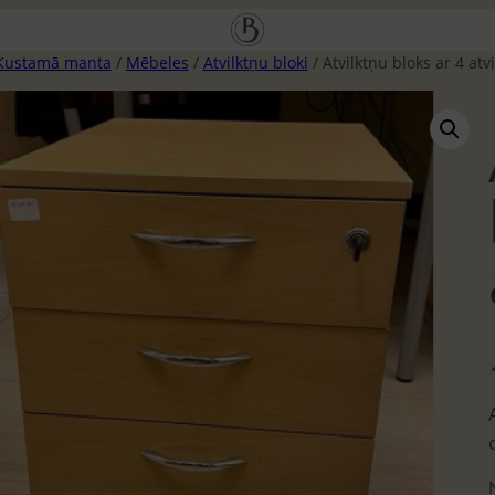
Kustamā manta
/
Mēbeles
/
Atvilktņu bloki
/ Atvilktņu bloks ar 4 atv