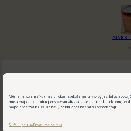
ATVILK
18
Mēs izmantojam sīkdatnes un citas izsekošanas tehnoloģijas, lai uzlabotu j
mūsu mājaslapā, rādītu jums personalizētu saturu un mērķa reklāmu, anal
mājaslapas trafiku un uzzinātu, no kurienes nāk mūsu apmeklētāji.
Sīkfailu politika
Privātuma politika