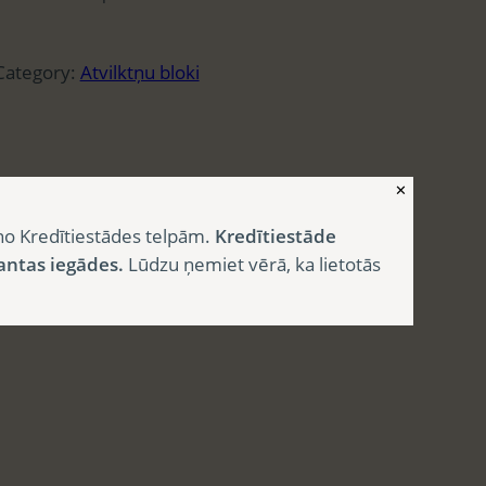
Category:
Atvilktņu bloki
✕
no Kredītiestādes telpām.
Kredītiestāde
antas iegādes.
Lūdzu ņemiet vērā, ka lietotās