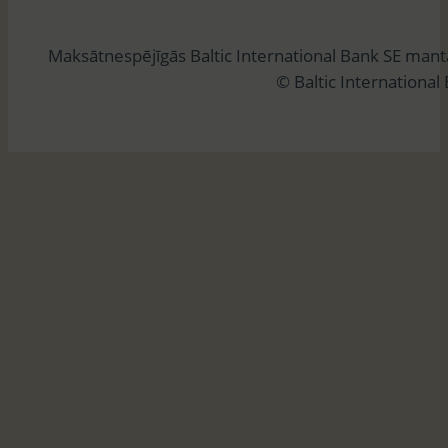
k
l
Maksātnespējīgās Baltic International Bank SE man
ē
© Baltic International
t