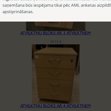
saņemšana būs iespējama tikai pēc AML anketas aizpildī
apstiprināšanas.
ATVILKTŅU BLOKS AR 3 ATVILKTNĒM
18,15
€
ATVILKTŅU BLOKS AR 4 ATVILKTNĒM