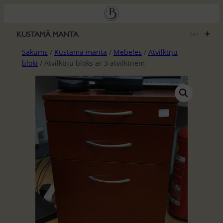
Pāriet
uz
saturu
+
KUSTAMĀ MANTA
561
Sākums
/
Kustamā manta
/
Mēbeles
/
Atvilktņu
bloki
/ Atvilktņu bloks ar 3 atvilktnēm