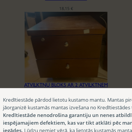
18,15
€
ATVILKTŅU BLOKS AR 2 ATVILKTNĒM
18,15
€
Kredītiestāde pārdod lietotu kustamo mantu. Mantas pir
jāorganizē kustamās mantas izvešana no Kredītiestādes
Kredītiestāde nenodrošina garantiju un nenes atbild
iespējamajiem defektiem, kas var tikt atklāti pēc ma
iegādes.
Lūdzu ņemiet vērā, ka lietotās kustamās manta