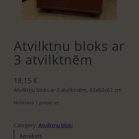
Atvilktņu bloks ar
3 atvilktnēm
18,15
€
Atvilktņu bloks ar 3 atvilktnēm, 43x60x61 cm
Noliktavā 1 prece/-es
Category:
Atvilktņu bloki
Apraksts