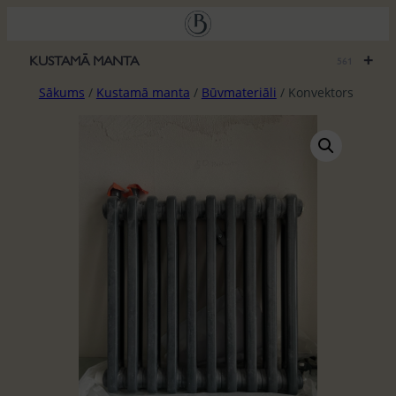
Pāriet
uz
saturu
+
KUSTAMĀ MANTA
561
Sākums
/
Kustamā manta
/
Būvmateriāli
/ Konvektors