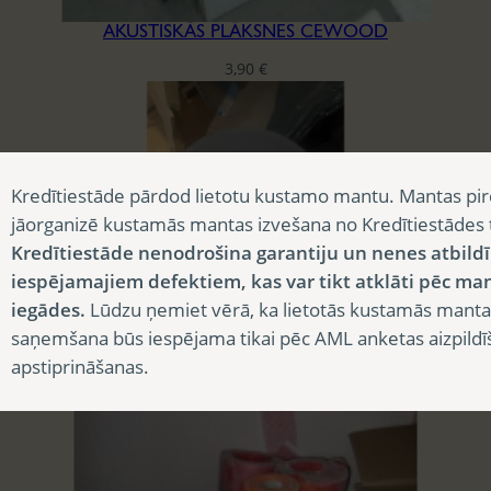
AKUSTISKĀS PLĀKSNES CEWOOD
3,90
€
Kredītiestāde pārdod lietotu kustamo mantu. Mantas pir
jāorganizē kustamās mantas izvešana no Kredītiestādes
Kredītiestāde nenodrošina garantiju un nenes atbild
iespējamajiem defektiem, kas var tikt atklāti pēc ma
iegādes.
Lūdzu ņemiet vērā, ka lietotās kustamās manta
saņemšana būs iespējama tikai pēc AML anketas aizpildī
BLĪVĒJAMĀ LENTA REĢIPŠA KONSTRUKCIJĀM
apstiprināšanas.
5,25
€