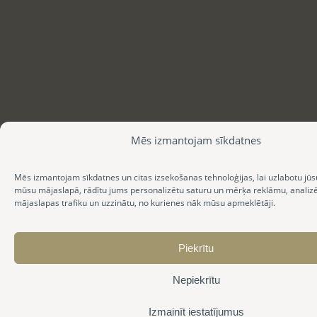
Mēs izmantojam sīkdatnes
Mēs izmantojam sīkdatnes un citas izsekošanas tehnoloģijas, lai uzlabotu jūs
mūsu mājaslapā, rādītu jums personalizētu saturu un mērķa reklāmu, anali
mājaslapas trafiku un uzzinātu, no kurienes nāk mūsu apmeklētāji.
Piekrītu
Nepiekrītu
Izmainīt iestatījumus