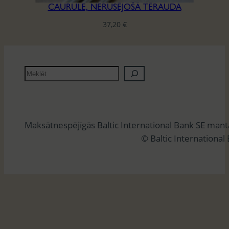
CAURULE, NERŪSĒJOŠĀ TĒRAUDA
37,20
€
M
e
k
l
Maksātnespējīgās Baltic International Bank SE man
ē
© Baltic International
t