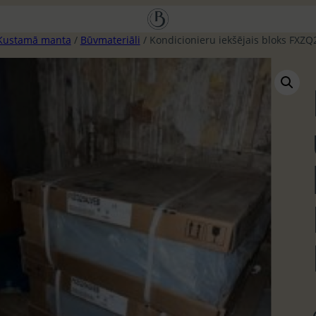
Kustamā manta
/
Būvmateriāli
/ Kondicionieru iekšējais bloks FXZ