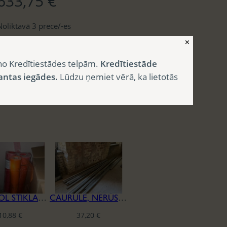
633,75
€
Noliktavā 3 prece/-es
✕
Category:
Būvmateriāli
no Kredītiestādes telpām.
Kredītiestāde
antas iegādes.
Lūdzu ņemiet vērā, ka lietotās
CAPAROL STIKLAŠĶIEDRAS SIETS
CAURULE, NERŪSĒJOŠĀ TĒRAUDA
10,88
€
37,20
€