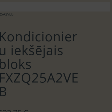
Q25A2VEB
Kondicionier
u iekšējais
bloks
FXZQ25A2VE
B