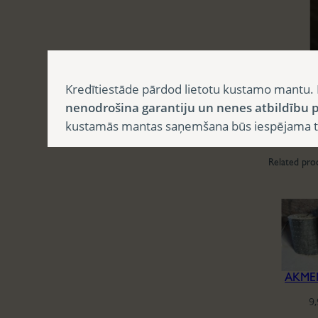
Kredītiestāde pārdod lietotu kustamo mantu. 
nenodrošina garantiju un nenes atbildību p
kustamās mantas saņemšana būs iespējama tika
Related pro
AKME
9