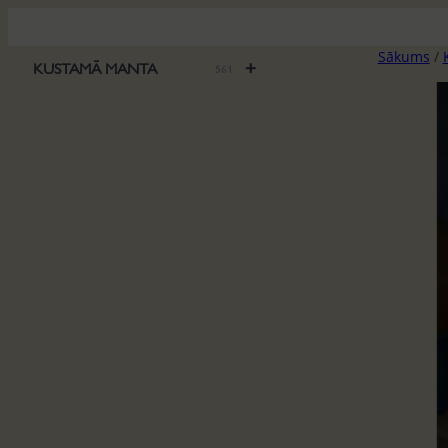
Pāriet
uz
Sākums
/
saturu
+
KUSTAMĀ MANTA
561