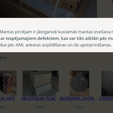
Mantas pircējam ir jāorganizē kustamās mantas izvešana 
ar iespējamajiem defektiem, kas var tikt atklāti pēc m
i pēc AML anketas aizpildīšanas un tās apstiprināšanas.
ducts
NS VATE
AKUSTISKĀS PLĀKSNES CEWOOD
BLĪVĒJAMĀ LENTA REĢIPŠA KONSTRUKCIJĀM
,98
€
3,90
€
5,25
€