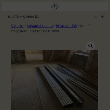
Pāriet
uz
saturu
+
KUSTAMĀ MANTA
561
Sākums
/
Kustamā manta
/
Būvmateriāli
/ Knauf
starpsienu profils CW50 3000