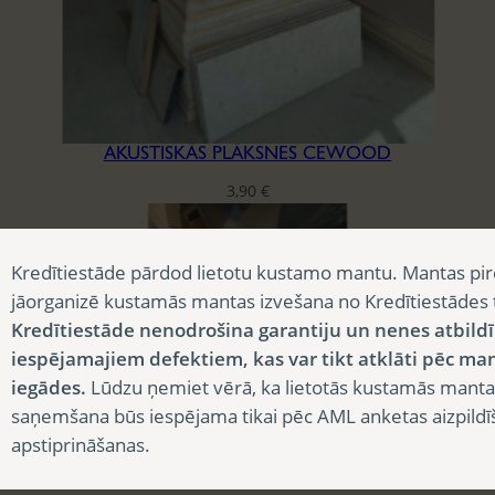
AKUSTISKĀS PLĀKSNES CEWOOD
3,90
€
Kredītiestāde pārdod lietotu kustamo mantu. Mantas pir
jāorganizē kustamās mantas izvešana no Kredītiestādes
Kredītiestāde nenodrošina garantiju un nenes atbild
iespējamajiem defektiem, kas var tikt atklāti pēc ma
iegādes.
Lūdzu ņemiet vērā, ka lietotās kustamās manta
saņemšana būs iespējama tikai pēc AML anketas aizpildī
apstiprināšanas.
BLĪVĒJAMĀ LENTA REĢIPŠA KONSTRUKCIJĀM