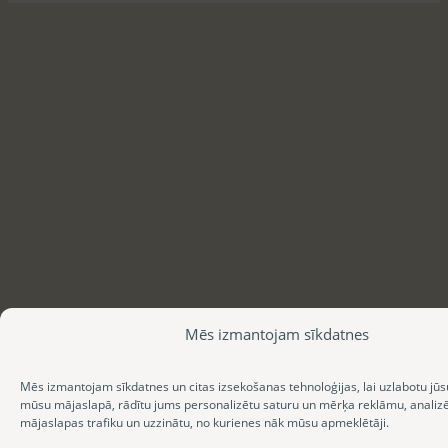
Mēs izmantojam sīkdatnes
Mēs izmantojam sīkdatnes un citas izsekošanas tehnoloģijas, lai uzlabotu jūs
mūsu mājaslapā, rādītu jums personalizētu saturu un mērķa reklāmu, anali
mājaslapas trafiku un uzzinātu, no kurienes nāk mūsu apmeklētāji.