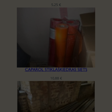
5,25
€
CAPAROL STIKLAŠĶIEDRAS SIETS
10,88
€