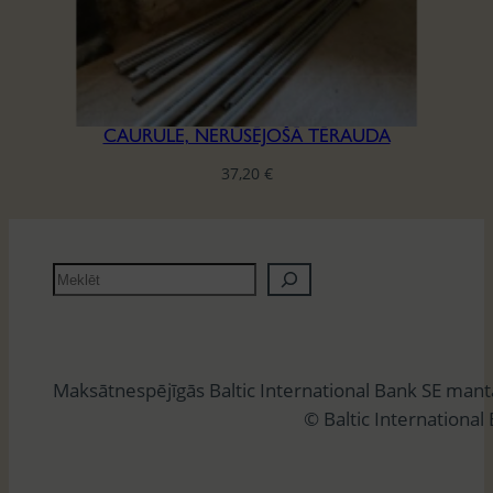
CAURULE, NERŪSĒJOŠĀ TĒRAUDA
37,20
€
M
e
k
l
Maksātnespējīgās Baltic International Bank SE man
ē
© Baltic International
t