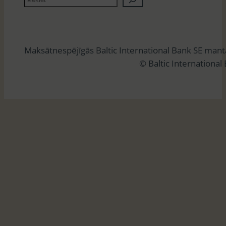
e
k
l
Maksātnespējīgās Baltic International Bank SE man
ē
© Baltic International
t