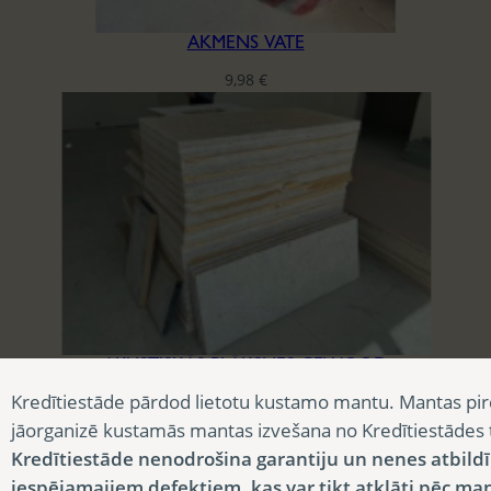
AKMENS VATE
9,98
€
AKUSTISKĀS PLĀKSNES CEWOOD
Kredītiestāde pārdod lietotu kustamo mantu. Mantas pir
3,90
€
jāorganizē kustamās mantas izvešana no Kredītiestādes
Kredītiestāde nenodrošina garantiju un nenes atbild
iespējamajiem defektiem, kas var tikt atklāti pēc ma