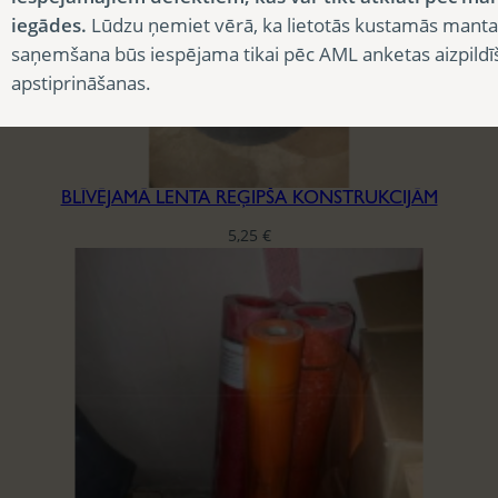
iegādes.
Lūdzu ņemiet vērā, ka lietotās kustamās manta
saņemšana būs iespējama tikai pēc AML anketas aizpildī
apstiprināšanas.
BLĪVĒJAMĀ LENTA REĢIPŠA KONSTRUKCIJĀM
5,25
€