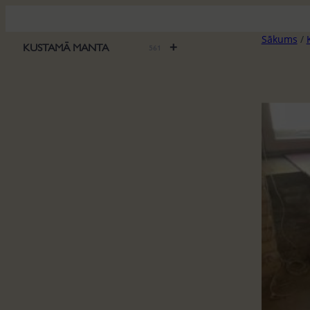
Pāriet
uz
Sākums
/
saturu
+
KUSTAMĀ MANTA
561