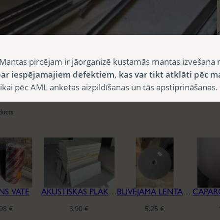
Mantas pircējam ir jāorganizē kustamās mantas izvešana 
ar iespējamajiem defektiem, kas var tikt atklāti pēc m
i pēc AML anketas aizpildīšanas un tās apstiprināšanas.
ducts
NS VATE
AKUSTISKĀS PLĀKSNES CEWOOD
BLĪVĒJAMĀ LENTA REĢIPŠA KONSTRUKCIJĀM
,98
€
3,90
€
5,25
€