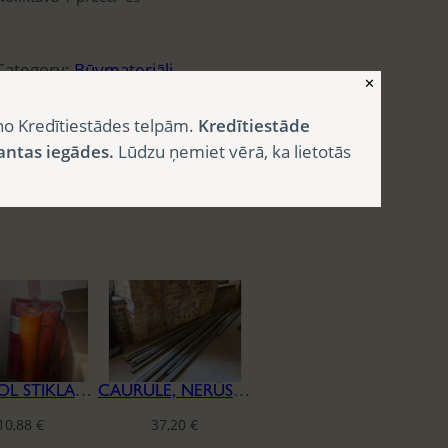
Category:
Būvmateriāli
✕
no Kredītiestādes telpām.
Kredītiestāde
antas iegādes.
Lūdzu ņemiet vērā, ka lietotās
CAPAROL STIKLAŠĶIEDRAS SIETS
CAURULE, NERŪSĒJOŠĀ TĒRAUDA
10,88
€
37,20
€