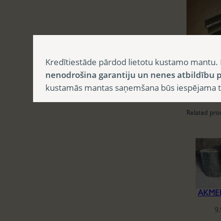
Kredītiestāde pārdod lietotu kustamo mantu. 
nenodrošina garantiju un nenes atbildību p
kustamās mantas saņemšana būs iespējama tika
Related pro
AKME
9