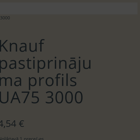
 3000
Knauf
pastiprināju
ma profils
UA75 3000
4,54
€
Noliktavā 1 prece/-es