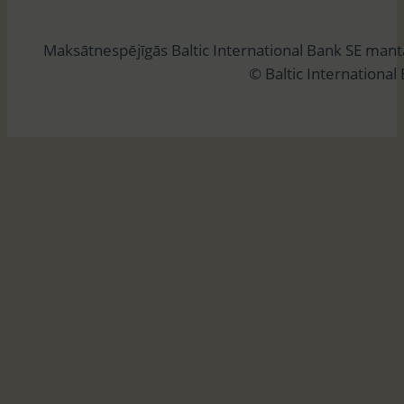
k
l
Maksātnespējīgās Baltic International Bank SE man
ē
© Baltic International
t