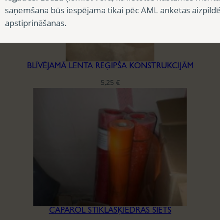
saņemšana būs iespējama tikai pēc AML anketas aizpildī
apstiprināšanas.
BLĪVĒJAMĀ LENTA REĢIPŠA KONSTRUKCIJĀM
5,25
€
CAPAROL STIKLAŠĶIEDRAS SIETS