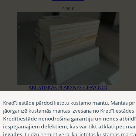
9,98
€
AKUSTISKĀS PLĀKSNES CEWOOD
3,90
€
Kredītiestāde pārdod lietotu kustamo mantu. Mantas pir
jāorganizē kustamās mantas izvešana no Kredītiestādes
Kredītiestāde nenodrošina garantiju un nenes atbild
iespējamajiem defektiem, kas var tikt atklāti pēc ma
iegādes.
Lūdzu ņemiet vērā, ka lietotās kustamās manta