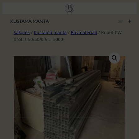
Pāriet
uz
saturu
+
KUSTAMĀ MANTA
561
Sākums
/
Kustamā manta
/
Būvmateriāli
/ Knauf CW
profils 50/50/0.6 L=3000