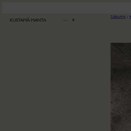
Pāriet
uz
Sākums
/
saturu
+
KUSTAMĀ MANTA
561