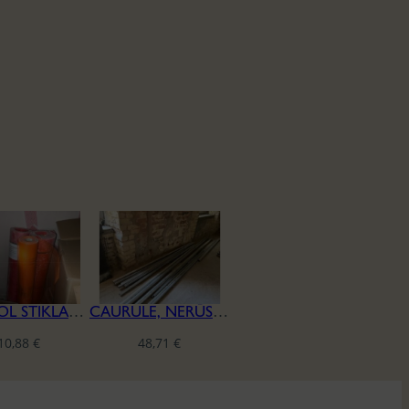
CAPAROL STIKLAŠĶIEDRAS SIETS
CAURULE, NERŪSĒJOŠĀ TĒRAUDA
10,88
€
48,71
€