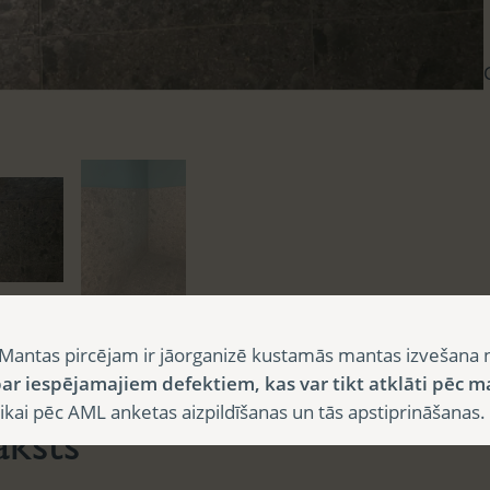
Mantas pircējam ir jāorganizē kustamās mantas izvešana 
sts
ar iespējamajiem defektiem, kas var tikt atklāti pēc m
i pēc AML anketas aizpildīšanas un tās apstiprināšanas.
aksts