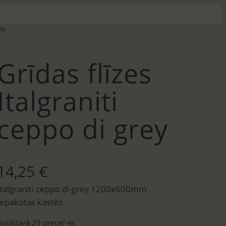
ey
Grīdas flīzes
Italgraniti
ceppo di grey
14,25
€
Italgraniti ceppo di grey 1200x600mm
Iepakotas kastēs
Noliktavā 29 prece/-es