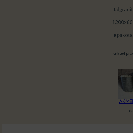
Italgrani
1200x6
Iepakota
Related pro
AKME
9