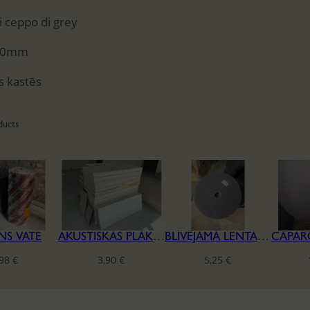
ti ceppo di grey
00mm
s kastēs
ducts
NS VATE
AKUSTISKĀS PLĀKSNES CEWOOD
BLĪVĒJAMĀ LENTA REĢIPŠA KONSTRUKCIJĀM
,98
€
3,90
€
5,25
€