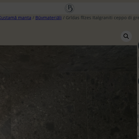
Kustamā manta
/
Būvmateriāli
/ Grīdas flīzes Italgraniti ceppo di gr