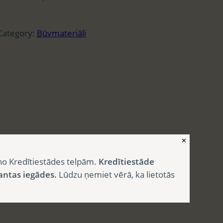
Category:
Būvmateriāli
✕
no Kredītiestādes telpām.
Kredītiestāde
antas iegādes.
Lūdzu ņemiet vērā, ka lietotās