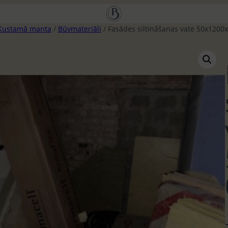
Kustamā manta
/
Būvmateriāli
/ Fasādes siltināšanas vate 50x1200