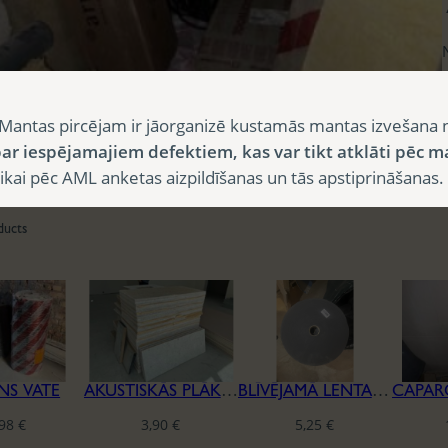
Mantas pircējam ir jāorganizē kustamās mantas izvešana 
ar iespējamajiem defektiem, kas var tikt atklāti pēc m
i pēc AML anketas aizpildīšanas un tās apstiprināšanas.
ducts
NS VATE
AKUSTISKĀS PLĀKSNES CEWOOD
BLĪVĒJAMĀ LENTA REĢIPŠA KONSTRUKCIJĀM
,98
€
3,90
€
5,25
€