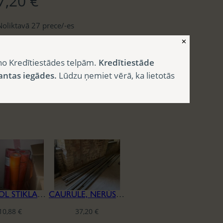
7,20
€
Noliktavā 27 prece/-es
✕
Category:
Būvmateriāli
no Kredītiestādes telpām.
Kredītiestāde
antas iegādes.
Lūdzu ņemiet vērā, ka lietotās
CAPAROL STIKLAŠĶIEDRAS SIETS
CAURULE, NERŪSĒJOŠĀ TĒRAUDA
10,88
€
37,20
€