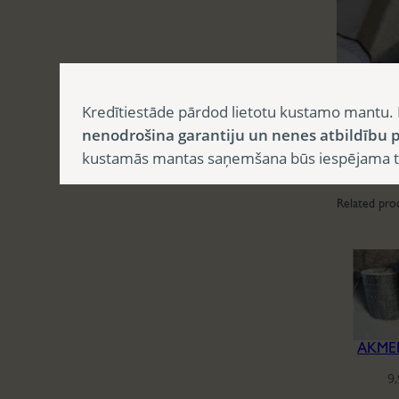
Kredītiestāde pārdod lietotu kustamo mantu. 
nenodrošina garantiju un nenes atbildību p
kustamās mantas saņemšana būs iespējama tika
Related pro
AKME
9