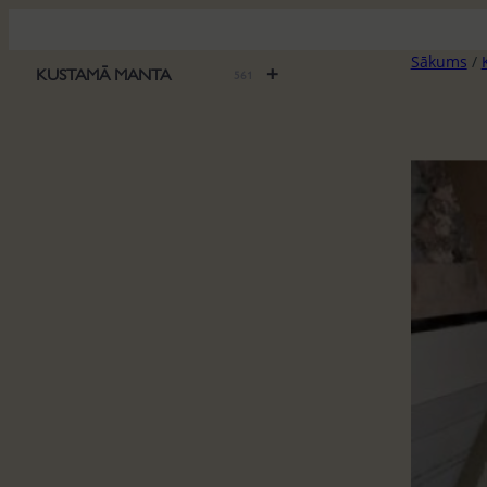
Pāriet
uz
Sākums
/
saturu
+
KUSTAMĀ MANTA
561