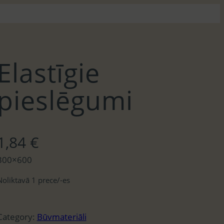
Elastīgie
pieslēgumi
1,84
€
300×600
Noliktavā 1 prece/-es
Category:
Būvmateriāli