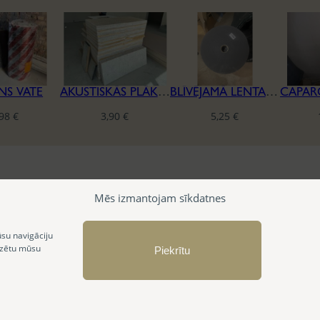
NS VATE
AKUSTISKĀS PLĀKSNES CEWOOD
BLĪVĒJAMĀ LENTA REĢIPŠA KONSTRUKCIJĀM
,98
€
3,90
€
5,25
€
Mēs izmantojam sīkdatnes
ūsu navigāciju
izētu mūsu
Piekrītu