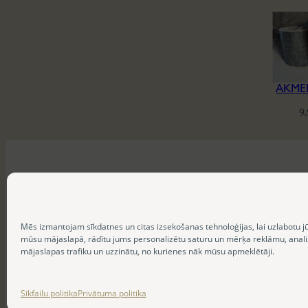
AKME
9
Mēs izmantojam sīkdatnes un citas izsekošanas tehnoloģijas, lai uzlabotu j
mūsu mājaslapā, rādītu jums personalizētu saturu un mērķa reklāmu, anal
mājaslapas trafiku un uzzinātu, no kurienes nāk mūsu apmeklētāji.
Sīkfailu politika
Privātuma politika