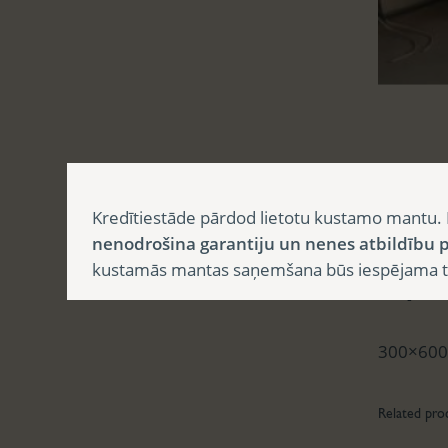
Aprak
Kredītiestāde pārdod lietotu kustamo mantu. 
nenodrošina garantiju un nenes atbildību p
kustamās mantas saņemšana būs iespējama tika
Apr
300×600
Related pro