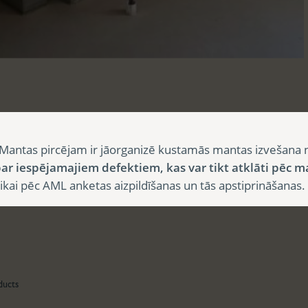
sts
Mantas pircējam ir jāorganizē kustamās mantas izvešana 
ar iespējamajiem defektiem, kas var tikt atklāti pēc m
i pēc AML anketas aizpildīšanas un tās apstiprināšanas.
aksts
ducts