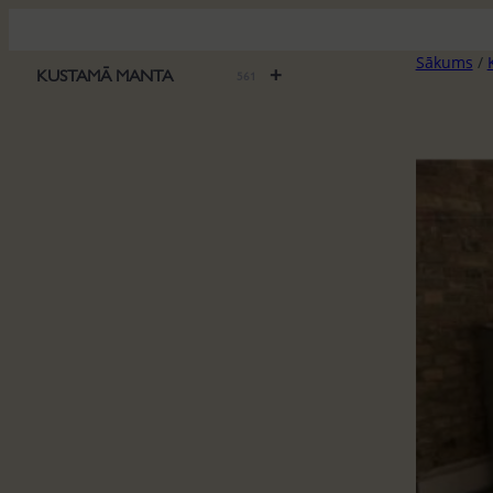
Pāriet
uz
Sākums
/
saturu
+
KUSTAMĀ MANTA
561