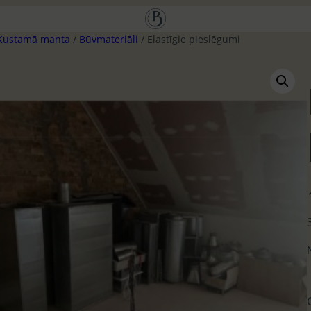
Kustamā manta
/
Būvmateriāli
/ Elastīgie pieslēgumi