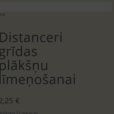
nai
Distanceri
grīdas
plākšņu
līmeņošanai
2,25
€
Noliktavā 21 prece/-es