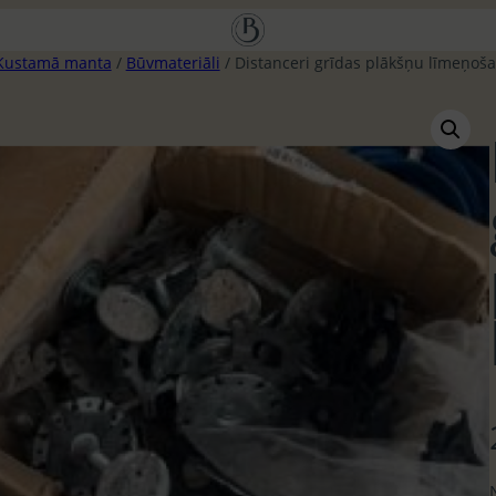
Kustamā manta
/
Būvmateriāli
/ Distanceri grīdas plākšņu līmeņoša