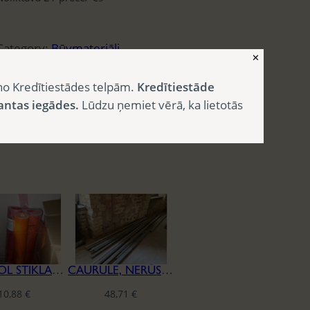
Category:
Būvmateriāli
✕
no Kredītiestādes telpām.
Kredītiestāde
antas iegādes.
Lūdzu ņemiet vērā, ka lietotās
CAPAROL STIKLAŠĶIEDRAS SIETS
CAURULE, NERŪSĒJOŠĀ TĒRAUDA
10,88
€
48,71
€