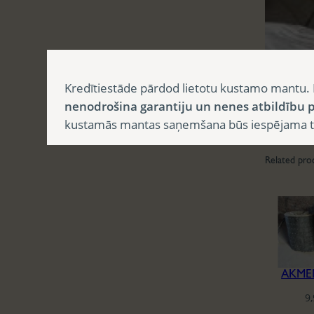
Kredītiestāde pārdod lietotu kustamo mantu. 
nenodrošina garantiju un nenes atbildību p
kustamās mantas saņemšana būs iespējama tika
Related pro
AKME
9