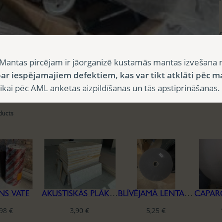
Mantas pircējam ir jāorganizē kustamās mantas izvešana 
ar iespējamajiem defektiem, kas var tikt atklāti pēc m
i pēc AML anketas aizpildīšanas un tās apstiprināšanas.
ducts
NS VATE
AKUSTISKĀS PLĀKSNES CEWOOD
BLĪVĒJAMĀ LENTA REĢIPŠA KONSTRUKCIJĀM
,98
€
3,90
€
5,25
€