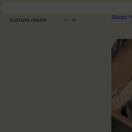
Pāriet
uz
Sākums
/
saturu
+
KUSTAMĀ MANTA
561