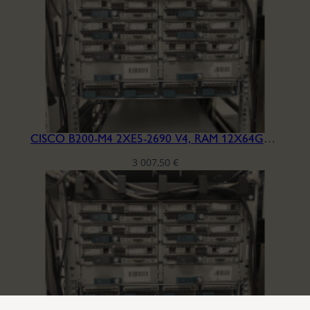
CISCO B200-M4 2XE5-2690 V4, RAM 12X64GB DDR4-2400, SSD 2×1.6TB
3 007,50
€