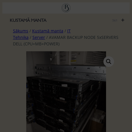
Pāriet
uz
saturu
+
KUSTAMĀ MANTA
561
Sākums
/
Kustamā manta
/
IT
Tehnika
/
Server
/ AVAMAR BACKUP NODE 5xSERVERS
DELL (CPU+MB+POWER)