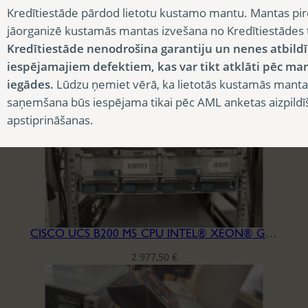
Kredītiestāde pārdod lietotu kustamo mantu. Mantas pir
jāorganizē kustamās mantas izvešana no Kredītiestādes
CISCO UCS 5108 + FI + 4XB200M3 SERVERS
Kredītiestāde nenodrošina garantiju un nenes atbild
13 500,00
€
iespējamajiem defektiem, kas var tikt atklāti pēc ma
iegādes.
Lūdzu ņemiet vērā, ka lietotās kustamās manta
saņemšana būs iespējama tikai pēc AML anketas aizpildī
apstiprināšanas.
CISCO UCS B200 M5 CPU INTEL® XEON® GOLD 5122 RAM DDR4 256GB
2 977,50
€