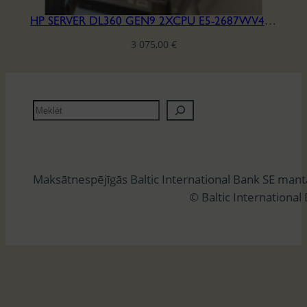
HP SERVER DL360 GEN9 2XCPU E5-2687WV4, RAM 12X64GB SSD 2X960GB, LAN 2X10G
3 075,00
€
M
e
k
l
Maksātnespējīgās Baltic International Bank SE man
ē
© Baltic International
t