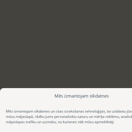
Mēs izmantojam sīkdatnes
Mēs izmantojam sīkdatnes un citas izsekošanas tehnoloģijas, lai uzlabotu jūs
mūsu mājaslapā, rādītu jums personalizētu saturu un mērķa reklāmu, anali
mājaslapas trafiku un uzzinātu, no kurienes nāk mūsu apmeklētāji.