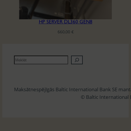
HP SERVER DL360 GEN8
660,00
€
M
e
k
l
Maksātnespējīgās Baltic International Bank SE man
ē
© Baltic International
t