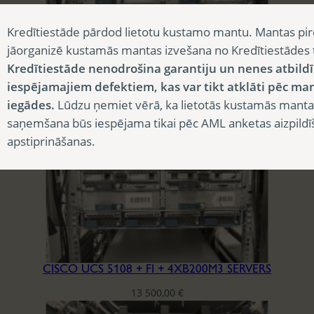
Kredītiestāde pārdod lietotu kustamo mantu. Mantas pir
jāorganizē kustamās mantas izvešana no Kredītiestādes
CISCO B200-M4 2XE5-2690 V4, RAM 12X64GB DDR4-2400, SSD 2×1.6TB
Kredītiestāde nenodrošina garantiju un nenes atbild
iespējamajiem defektiem, kas var tikt atklāti pēc ma
3 007,50
€
iegādes.
Lūdzu ņemiet vērā, ka lietotās kustamās manta
saņemšana būs iespējama tikai pēc AML anketas aizpildī
apstiprināšanas.
CISCO UCS 5108 + FI + 4XB200M3 SERVERS
13 500,00
€