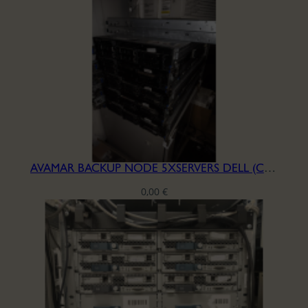
AVAMAR BACKUP NODE 5XSERVERS DELL (CPU+MB+POWER)
0,00
€