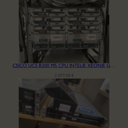
CISCO UCS B200 M5 CPU INTEL® XEON® GOLD 5122 RAM DDR4 256GB
2 977,50
€