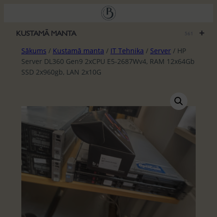
Pāriet
uz
saturu
+
KUSTAMĀ MANTA
561
Sākums
/
Kustamā manta
/
IT Tehnika
/
Server
/ HP
Server DL360 Gen9 2xCPU E5-2687Wv4, RAM 12x64Gb
SSD 2x960gb, LAN 2x10G