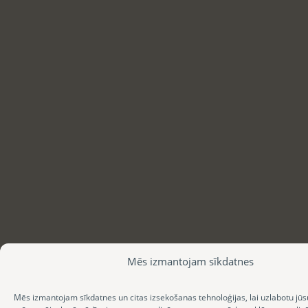
Mēs izmantojam sīkdatnes
Mēs izmantojam sīkdatnes un citas izsekošanas tehnoloģijas, lai uzlabotu jūs