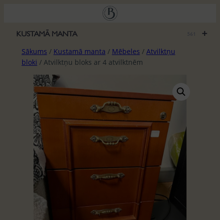
Pāriet
uz
saturu
+
KUSTAMĀ MANTA
561
Sākums
/
Kustamā manta
/
Mēbeles
/
Atvilktņu
bloki
/ Atvilktņu bloks ar 4 atvilktnēm