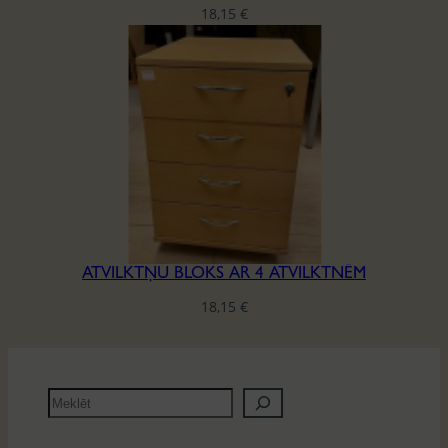
18,15
€
ATVILKTŅU BLOKS AR 4 ATVILKTNĒM
18,15
€
M
e