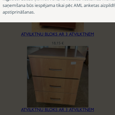
saņemšana būs iespējama tikai pēc AML anketas aizpildī
apstiprināšanas.
ATVILKTŅU BLOKS AR 3 ATVILKTNĒM
18,15
€
ATVILKTŅU BLOKS AR 3 ATVILKTNĒM