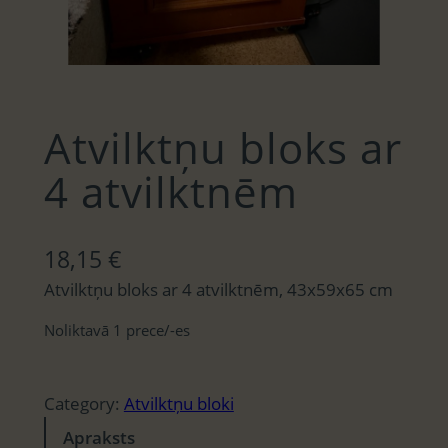
Atvilktņu bloks ar
4 atvilktnēm
18,15
€
Atvilktņu bloks ar 4 atvilktnēm, 43x59x65 cm
Noliktavā 1 prece/-es
Category:
Atvilktņu bloki
Apraksts