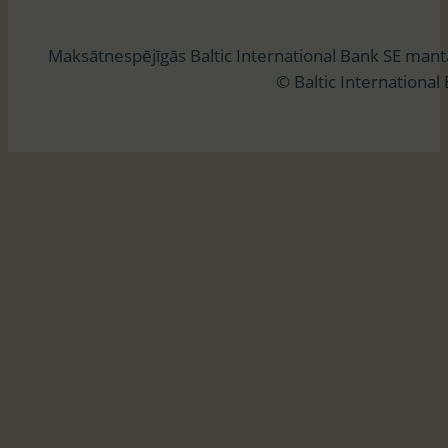
k
l
Maksātnespējīgās Baltic International Bank SE man
ē
© Baltic International
t