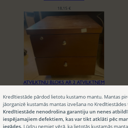
18,15
€
ATVILKTŅU BLOKS AR 2 ATVILKTNĒM
18,15
€
Kredītiestāde pārdod lietotu kustamo mantu. Mantas pir
jāorganizē kustamās mantas izvešana no Kredītiestādes
Kredītiestāde nenodrošina garantiju un nenes atbild
iespējamajiem defektiem, kas var tikt atklāti pēc ma
iegādes.
Lūdzu ņemiet vērā, ka lietotās kustamās manta