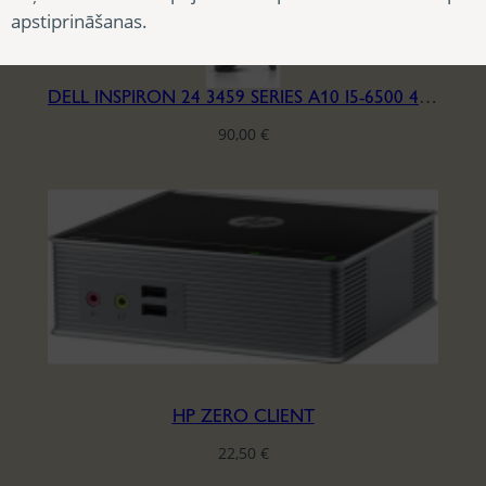
apstiprināšanas.
DELL INSPIRON 24 3459 SERIES A10 I5-6500 4/240
90,00
€
HP ZERO CLIENT
22,50
€