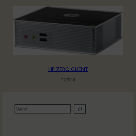
HP ZERO CLIENT
22,50
€
M
e
k
l