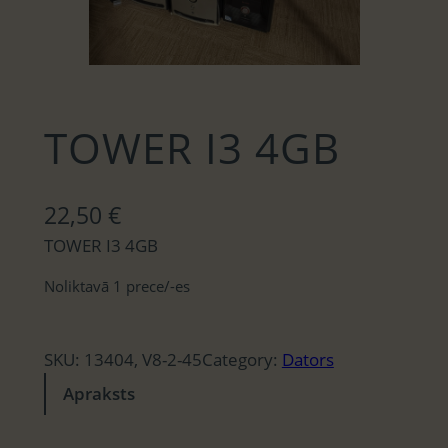
TOWER I3 4GB
22,50
€
TOWER I3 4GB
Noliktavā 1 prece/-es
SKU:
13404, V8-2-45
Category:
Dators
Apraksts