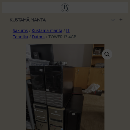
Pāriet
uz
saturu
+
KUSTAMĀ MANTA
561
Sākums
/
Kustamā manta
/
IT
Tehnika
/
Dators
/ TOWER I3 4GB