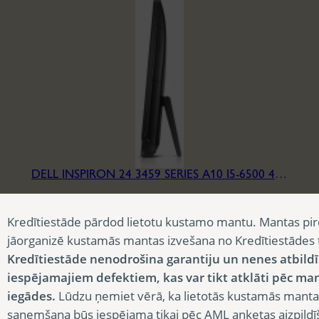
DELL INSPIRON 24 3459 SERIES A10 I5-6500 4/240
90,00
€
Kredītiestāde pārdod lietotu kustamo mantu. Mantas pir
jāorganizē kustamās mantas izvešana no Kredītiestādes
Kredītiestāde nenodrošina garantiju un nenes atbild
iespējamajiem defektiem, kas var tikt atklāti pēc ma
iegādes.
Lūdzu ņemiet vērā, ka lietotās kustamās manta
saņemšana būs iespējama tikai pēc AML anketas aizpildī