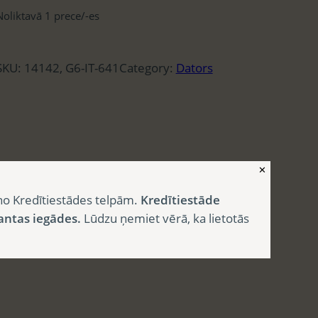
Noliktavā 1 prece/-es
SKU:
14142, G6-IT-641
Category:
Dators
✕
no Kredītiestādes telpām.
Kredītiestāde
antas iegādes.
Lūdzu ņemiet vērā, ka lietotās