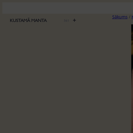
Pāriet
uz
Sākums
/
saturu
+
KUSTAMĀ MANTA
561