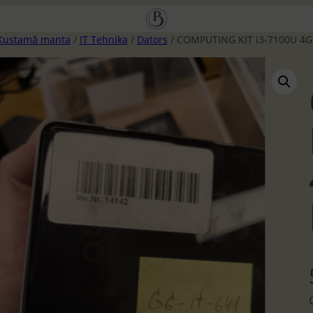
Kustamā manta
/
IT Tehnika
/
Dators
/ COMPUTING KIT i3-7100U 4