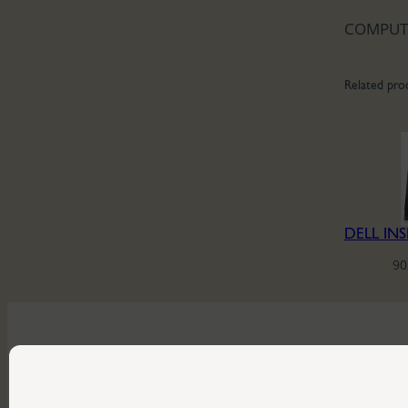
COMPUTI
Related pro
90