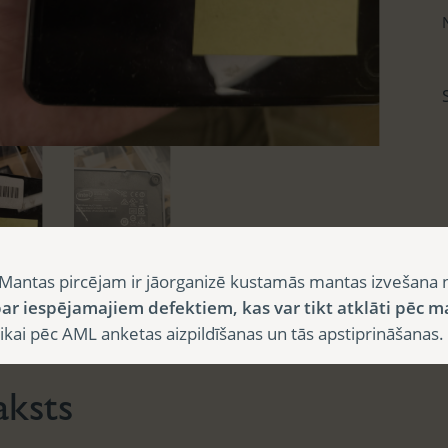
Mantas pircējam ir jāorganizē kustamās mantas izvešana 
ar iespējamajiem defektiem, kas var tikt atklāti pēc m
sts
i pēc AML anketas aizpildīšanas un tās apstiprināšanas.
aksts