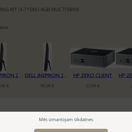
NG KIT i3-7100U 4GB NUC7I3BNK
ducts
DELL INSPIRON 24 3459 SERIES A10 I5-6500 4/240
DELL INSPIRON 24 3459 SERIES A10 I5-6500 4/240
HP ZERO CLIENT
HP Z
,00
€
90,00
€
22,50
€
Mēs izmantojam sīkdatnes