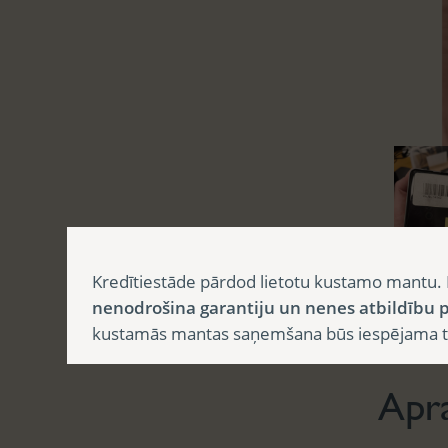
Kredītiestāde pārdod lietotu kustamo mantu. 
nenodrošina garantiju un nenes atbildību p
Aprak
kustamās mantas saņemšana būs iespējama tika
Apr