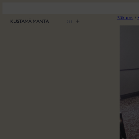
Pāriet
uz
Sākums
/
saturu
+
KUSTAMĀ MANTA
561