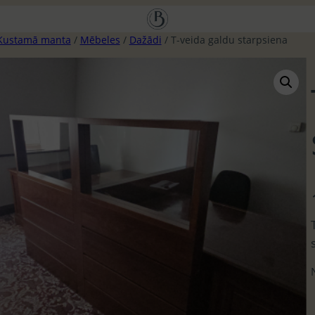
Kustamā manta
/
Mēbeles
/
Dažādi
/ T-veida galdu starpsiena