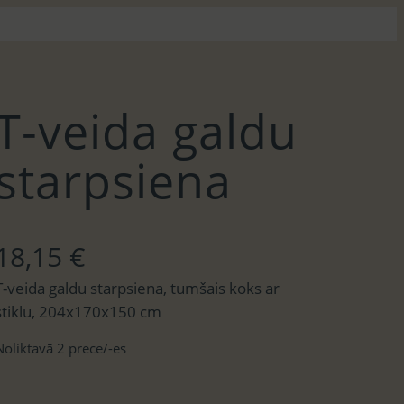
T-veida galdu
starpsiena
18,15
€
T-veida galdu starpsiena, tumšais koks ar
stiklu, 204x170x150 cm
Noliktavā 2 prece/-es