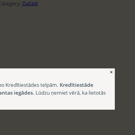
Category:
Dažādi
✕
no Kredītiestādes telpām.
Kredītiestāde
antas iegādes.
Lūdzu ņemiet vērā, ka lietotās