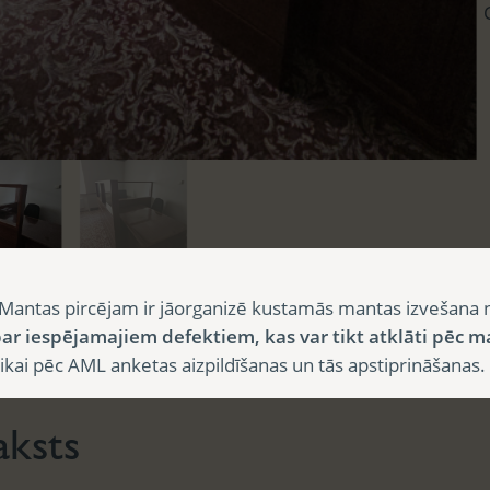
Mantas pircējam ir jāorganizē kustamās mantas izvešana 
ar iespējamajiem defektiem, kas var tikt atklāti pēc m
sts
i pēc AML anketas aizpildīšanas un tās apstiprināšanas.
aksts