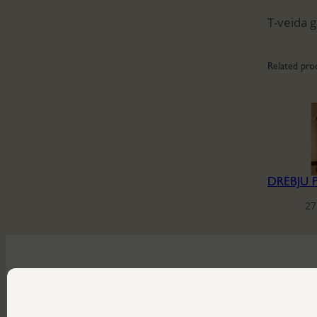
T-veida 
Related pro
27