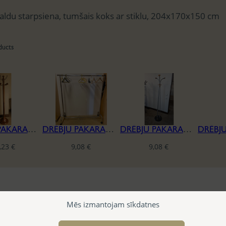
galdu starpsiena, tumšais koks ar stiklu, 204x170x150 cm
ducts
DRĒBJU PAKARAMAIS
DRĒBJU PAKARAMAIS
DRĒBJU PAKARAMAIS
,23
€
9,08
€
9,08
€
Mēs izmantojam sīkdatnes