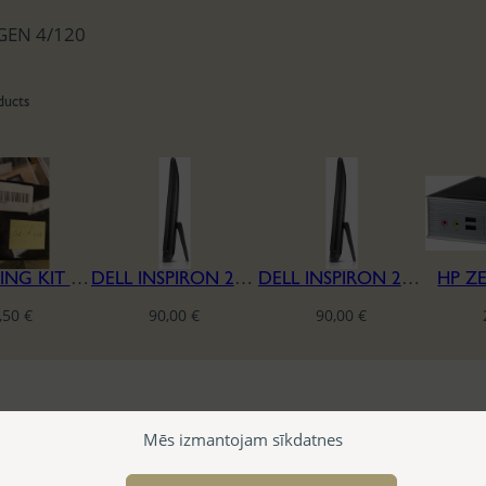
-GEN 4/120
ducts
COMPUTING KIT I3-7100U 4GB NUC7I3BNK
DELL INSPIRON 24 3459 SERIES A10 I5-6500 4/240
DELL INSPIRON 24 3459 SERIES A10 I5-6500 4/240
HP Z
,50
€
90,00
€
90,00
€
Mēs izmantojam sīkdatnes