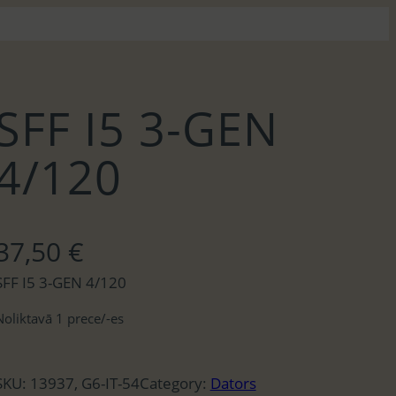
SFF I5 3-GEN
4/120
37,50
€
SFF I5 3-GEN 4/120
Noliktavā 1 prece/-es
SKU:
13937, G6-IT-54
Category:
Dators