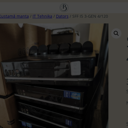
Kustamā manta
/
IT Tehnika
/
Dators
/ SFF I5 3-GEN 4/120