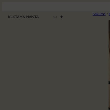
Pāriet
uz
Sākums
/
saturu
+
KUSTAMĀ MANTA
561