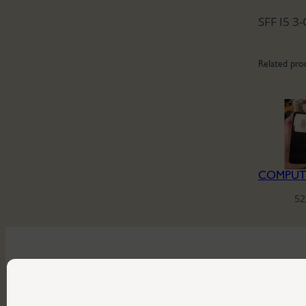
SFF I5 3
Related pro
52