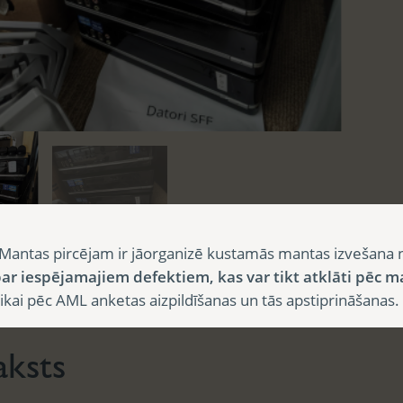
Mantas pircējam ir jāorganizē kustamās mantas izvešana 
ar iespējamajiem defektiem, kas var tikt atklāti pēc m
sts
i pēc AML anketas aizpildīšanas un tās apstiprināšanas.
aksts