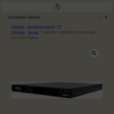
Pāriet
uz
saturu
+
KUSTAMĀ MANTA
561
Sākums
/
Kustamā manta
/
IT
Tehnika
/
Server
/ SAFENET PAYMENT HSM (LUNA
EFT) SIN 576844