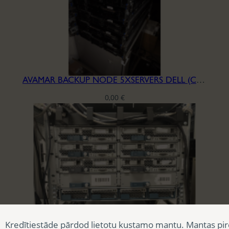
AVAMAR BACKUP NODE 5XSERVERS DELL (CPU+MB+POWER)
0,00
€
Kredītiestāde pārdod lietotu kustamo mantu. Mantas pir