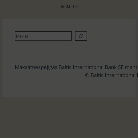
660,00
€
M
e
k
l
Maksātnespējīgās Baltic International Bank SE man
ē
© Baltic International
t