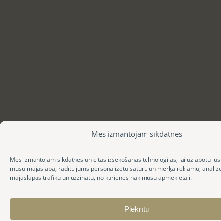
Mēs izmantojam sīkdatnes
Mēs izmantojam sīkdatnes un citas izsekošanas tehnoloģijas, lai uzlabotu jūs
mūsu mājaslapā, rādītu jums personalizētu saturu un mērķa reklāmu, anali
mājaslapas trafiku un uzzinātu, no kurienes nāk mūsu apmeklētāji.
Piekrītu