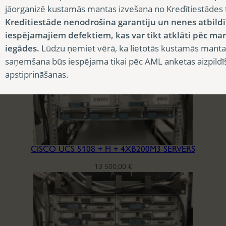
CISCO B200-M4 2XE5-2690 V4, RAM 12X64GB DDR4-2400, SSD 2×1.6TB
jāorganizē kustamās mantas izvešana no Kredītiestādes
3 007,50
€
Kredītiestāde nenodrošina garantiju un nenes atbild
iespējamajiem defektiem, kas var tikt atklāti pēc ma
iegādes.
Lūdzu ņemiet vērā, ka lietotās kustamās manta
saņemšana būs iespējama tikai pēc AML anketas aizpildī
apstiprināšanas.
CISCO UCS 5108 + FI + 4XB200M3 SERVERS
13 500,00
€