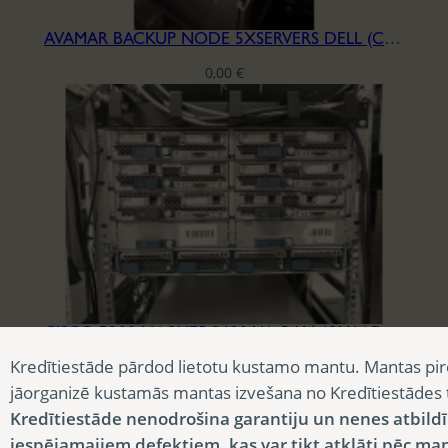
AVAMAR BACKUP NODE 5XSERVERS DELL (CPU+MB+POWER)
0,00
€
CISCO B200-M4 2XE5-2690 V4, RAM 12X64GB DDR4-2400, SSD 2×1.6TB
Kredītiestāde pārdod lietotu kustamo mantu. Mantas pir
3 007,50
€
jāorganizē kustamās mantas izvešana no Kredītiestādes
Kredītiestāde nenodrošina garantiju un nenes atbild
iespējamajiem defektiem, kas var tikt atklāti pēc ma