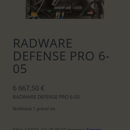
RADWARE
DEFENSE PRO 6-
05
6 667,50
€
RADWARE DEFENSE PRO 6-05
Noliktavā 1 prece/-es
SKU:
14374, G6-IT-962
Category:
Server