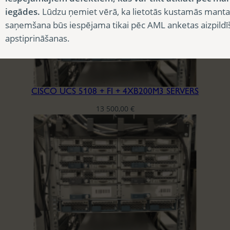
iegādes.
Lūdzu ņemiet vērā, ka lietotās kustamās manta
saņemšana būs iespējama tikai pēc AML anketas aizpildī
apstiprināšanas.
CISCO UCS 5108 + FI + 4XB200M3 SERVERS
13 500,00
€