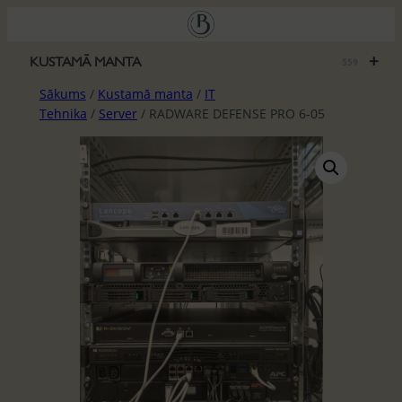
Pāriet
uz
saturu
+
KUSTAMĀ MANTA
559
Sākums
/
Kustamā manta
/
IT
Tehnika
/
Server
/ RADWARE DEFENSE PRO 6-05