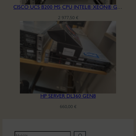
CISCO UCS B200 M5 CPU INTEL® XEON® GOLD 5122 RAM DDR4 256GB
2 977,50
€
HP SERVER DL360 GEN8
660,00
€
M