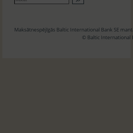
e
k
l
Maksātnespējīgās Baltic International Bank SE man
ē
© Baltic International
t