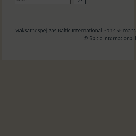
e
k
l
Maksātnespējīgās Baltic International Bank SE man
ē
© Baltic International
t