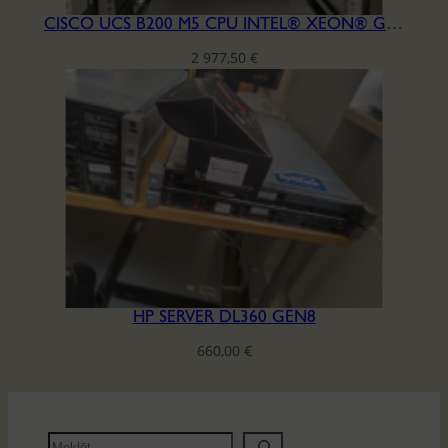
CISCO UCS B200 M5 CPU INTEL® XEON® GOLD 5122 RAM DDR4 256GB
2 977,50
€
HP SERVER DL360 GEN8
660,00
€
M