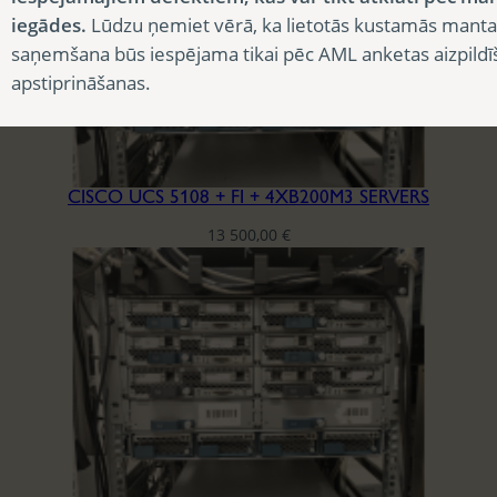
iegādes.
Lūdzu ņemiet vērā, ka lietotās kustamās manta
saņemšana būs iespējama tikai pēc AML anketas aizpildī
apstiprināšanas.
CISCO UCS 5108 + FI + 4XB200M3 SERVERS
13 500,00
€