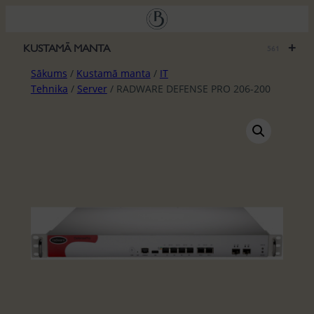
Pāriet
uz
saturu
+
KUSTAMĀ MANTA
561
Sākums
/
Kustamā manta
/
IT
Tehnika
/
Server
/ RADWARE DEFENSE PRO 206-200