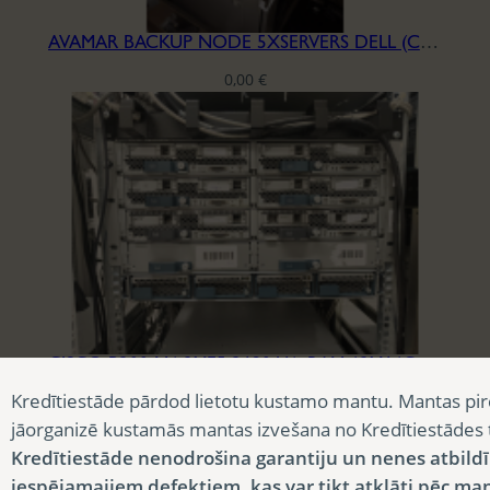
AVAMAR BACKUP NODE 5XSERVERS DELL (CPU+MB+POWER)
0,00
€
CISCO B200-M4 2XE5-2690 V4, RAM 12X64GB DDR4-2400, SSD 2×1.6TB
Kredītiestāde pārdod lietotu kustamo mantu. Mantas pir
3 007,50
€
jāorganizē kustamās mantas izvešana no Kredītiestādes
Kredītiestāde nenodrošina garantiju un nenes atbild
iespējamajiem defektiem, kas var tikt atklāti pēc ma