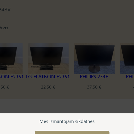
243V
ducts
RON E2351
LG FLATRON E2351
PHILIPS 234E
PHI
,50
€
22,50
€
37,50
€
Mēs izmantojam sīkdatnes