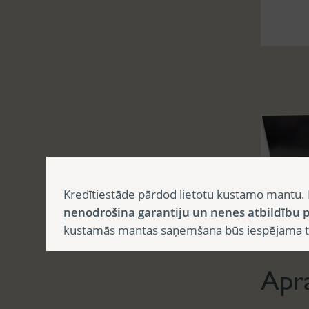
Kredītiestāde pārdod lietotu kustamo mantu. 
nenodrošina garantiju un nenes atbildību p
Aprak
kustamās mantas saņemšana būs iespējama tika
Apr