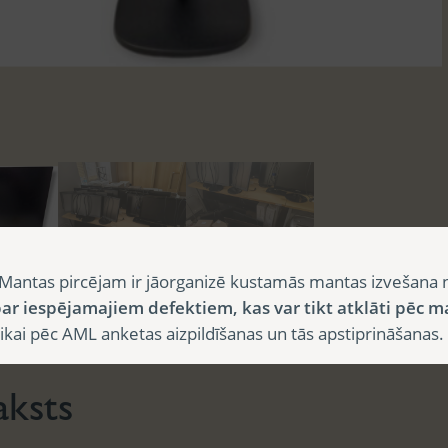
Mantas pircējam ir jāorganizē kustamās mantas izvešana 
ar iespējamajiem defektiem, kas var tikt atklāti pēc m
sts
Papildu informācija
i pēc AML anketas aizpildīšanas un tās apstiprināšanas.
aksts