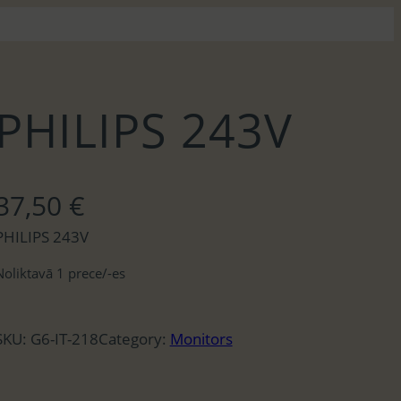
PHILIPS 243V
37,50
€
PHILIPS 243V
Noliktavā 1 prece/-es
SKU:
G6-IT-218
Category:
Monitors