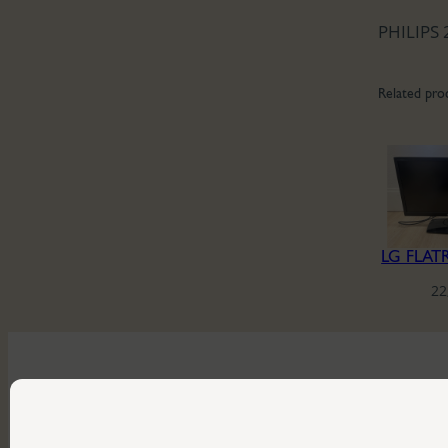
PHILIPS 
Related pro
LG FLAT
22