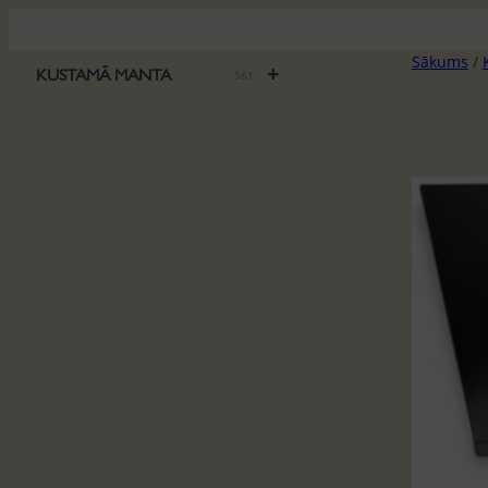
Pāriet
uz
Sākums
/
saturu
+
KUSTAMĀ MANTA
561