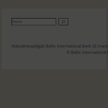
M
e
k
l
Maksātnespējīgās Baltic International Bank SE man
ē
© Baltic International
t