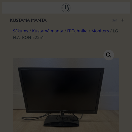
Pāriet
uz
saturu
+
KUSTAMĀ MANTA
561
Sākums
/
Kustamā manta
/
IT Tehnika
/
Monitors
/ LG
FLATRON E2351