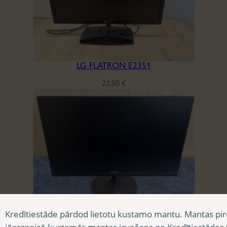
LG FLATRON E2351
22,50
€
Kredītiestāde pārdod lietotu kustamo mantu. Mantas pir
PHILIPS 234E