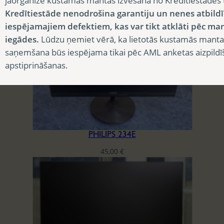
jāorganizē kustamās mantas izvešana no Kredītiestādes
37,50
€
Kredītiestāde nenodrošina garantiju un nenes atbild
iespējamajiem defektiem, kas var tikt atklāti pēc ma
iegādes.
Lūdzu ņemiet vērā, ka lietotās kustamās manta
saņemšana būs iespējama tikai pēc AML anketas aizpildī
apstiprināšanas.
PHILIPS 234E
45,00
€