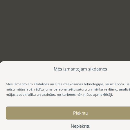
Mēs izmantojam sīkdatnes
Mēs izmantojam sīkdatnes un citas izsekošanas tehnoloģijas, lai uzlabotu jūs
mūsu mājaslapā, rādītu jums personalizētu saturu un mērķa reklāmu, anali
mājaslapas trafiku un uzzinātu, no kurienes nāk mūsu apmeklētāji.
Piekrītu
Nepiekrītu