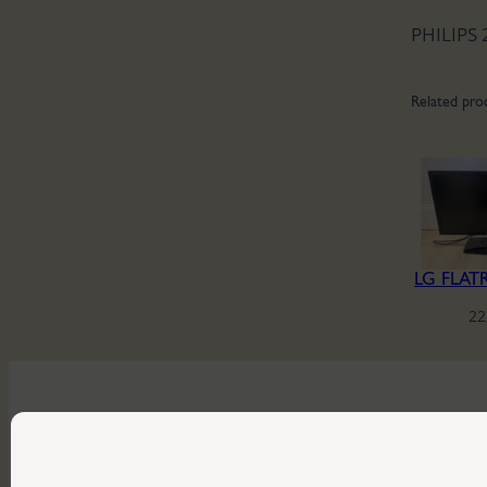
PHILIPS 
Related pro
LG FLAT
22