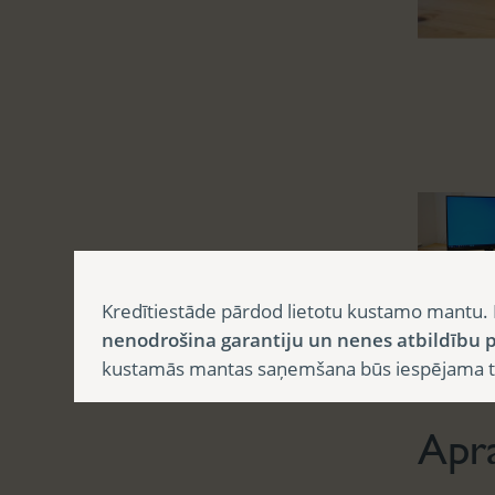
Kredītiestāde pārdod lietotu kustamo mantu. 
nenodrošina garantiju un nenes atbildību p
Aprak
kustamās mantas saņemšana būs iespējama tika
Apr