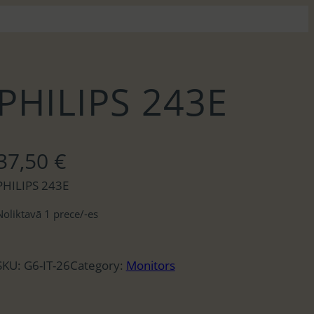
PHILIPS 243E
37,50
€
PHILIPS 243E
Noliktavā 1 prece/-es
SKU:
G6-IT-26
Category:
Monitors