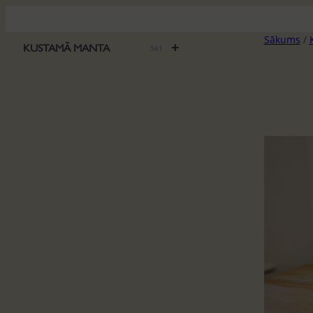
Pāriet
uz
Sākums
/
saturu
+
KUSTAMĀ MANTA
561