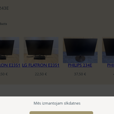
243E
ducts
RON E2351
LG FLATRON E2351
PHILIPS 234E
PHI
,50
€
22,50
€
37,50
€
Mēs izmantojam sīkdatnes