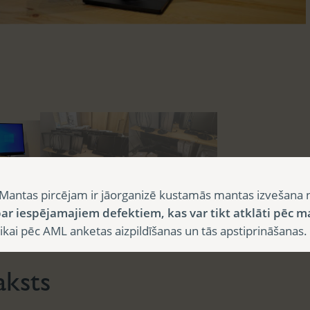
Mantas pircējam ir jāorganizē kustamās mantas izvešana 
ar iespējamajiem defektiem, kas var tikt atklāti pēc m
sts
Papildu informācija
i pēc AML anketas aizpildīšanas un tās apstiprināšanas.
aksts