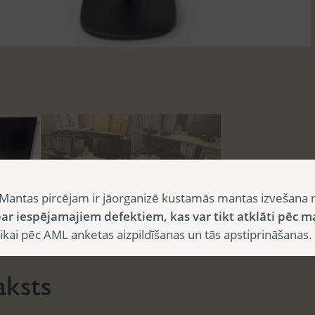
Mantas pircējam ir jāorganizē kustamās mantas izvešana 
ar iespējamajiem defektiem, kas var tikt atklāti pēc m
sts
Papildu informācija
i pēc AML anketas aizpildīšanas un tās apstiprināšanas.
aksts