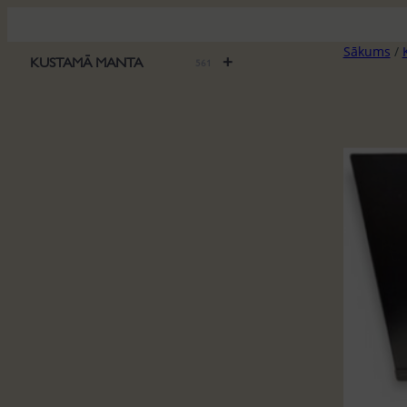
Pāriet
uz
Sākums
/
saturu
+
KUSTAMĀ MANTA
561