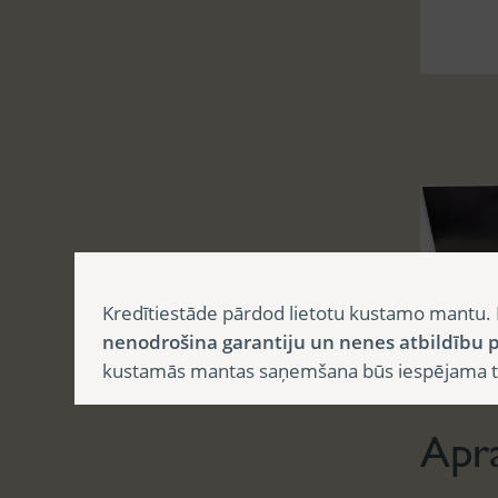
Kredītiestāde pārdod lietotu kustamo mantu. 
nenodrošina garantiju un nenes atbildību p
Aprak
kustamās mantas saņemšana būs iespējama tika
Apr