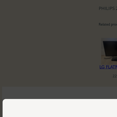
PHILIPS 
Related pro
LG FLAT
22