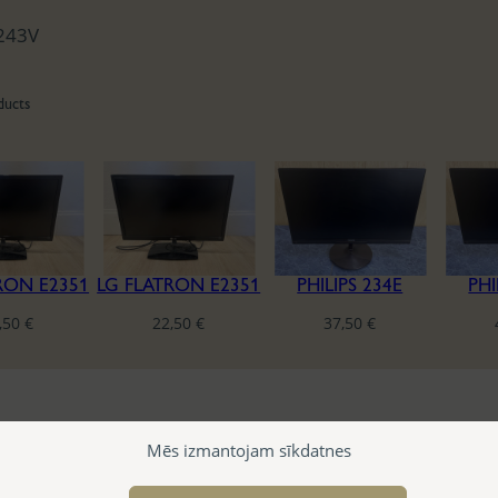
243V
ducts
RON E2351
LG FLATRON E2351
PHILIPS 234E
PHI
,50
€
22,50
€
37,50
€
Mēs izmantojam sīkdatnes