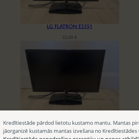
LG FLATRON E2351
22,50
€
LG FLATRON E2351
Kredītiestāde pārdod lietotu kustamo mantu. Mantas pir
22,50
€
jāorganizē kustamās mantas izvešana no Kredītiestādes
Kredītiestāde nenodrošina garantiju un nenes atbild