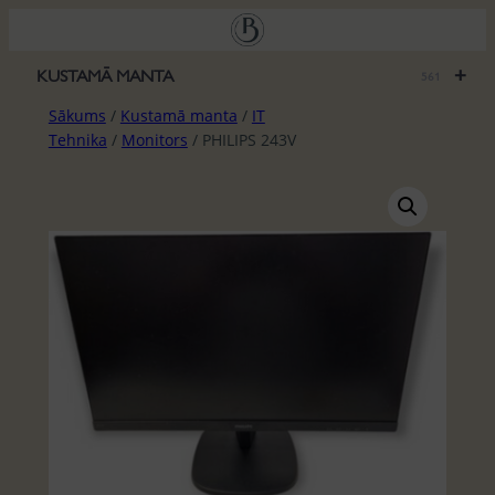
Pāriet
uz
saturu
+
KUSTAMĀ MANTA
561
Sākums
/
Kustamā manta
/
IT
Tehnika
/
Monitors
/ PHILIPS 243V