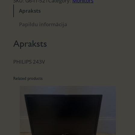
SKU:
G6-IT-521
Category:
Monitors
Apraksts
Papildu informācija
Apraksts
PHILIPS 243V
Related products