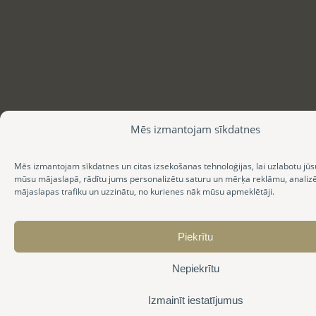
Mēs izmantojam sīkdatnes
Mēs izmantojam sīkdatnes un citas izsekošanas tehnoloģijas, lai uzlabotu jūs
mūsu mājaslapā, rādītu jums personalizētu saturu un mērķa reklāmu, anali
mājaslapas trafiku un uzzinātu, no kurienes nāk mūsu apmeklētāji.
Piekrītu
Nepiekrītu
Izmainīt iestatījumus