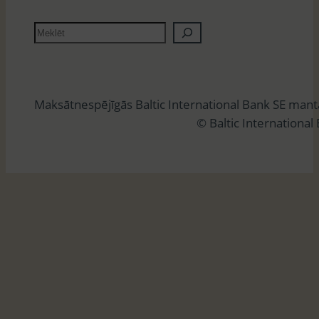
M
e
k
l
Maksātnespējīgās Baltic International Bank SE man
ē
© Baltic International
t