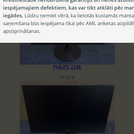
iespējamajiem defektiem, kas var tikt atklāti pēc ma
iegādes.
Lūdzu ņemiet vērā, ka lietotās kustamās manta
saņemšana būs iespējama tikai pēc AML anketas aizpildī
apstiprināšanas.
PHILIPS 234E
37,50
€