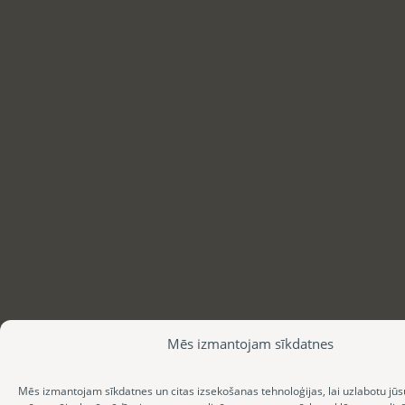
Mēs izmantojam sīkdatnes
Mēs izmantojam sīkdatnes un citas izsekošanas tehnoloģijas, lai uzlabotu jūs