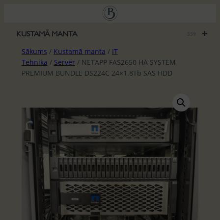
Pāriet
uz
saturu
+
KUSTAMĀ MANTA
559
Sākums
/
Kustamā manta
/
IT
Tehnika
/
Server
/ NETAPP FAS2650 HA SYSTEM
PREMIUM BUNDLE DS224C 24×1.8Tb SAS HDD