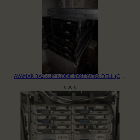
AVAMAR BACKUP NODE 5XSERVERS DELL (CPU+MB+POWER)
0,00
€