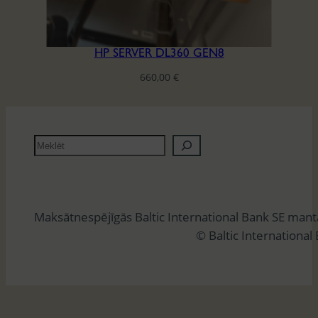
HP SERVER DL360 GEN8
660,00
€
M
e
k
l
Maksātnespējīgās Baltic International Bank SE man
ē
© Baltic International
t