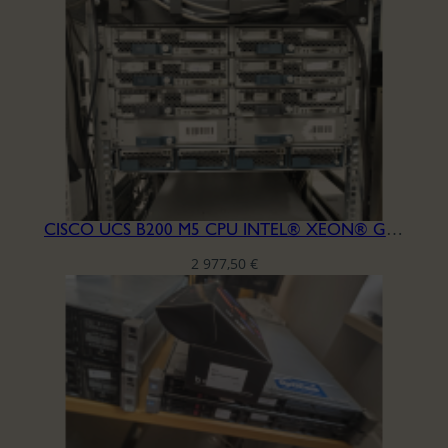
CISCO UCS B200 M5 CPU INTEL® XEON® GOLD 5122 RAM DDR4 256GB
2 977,50
€