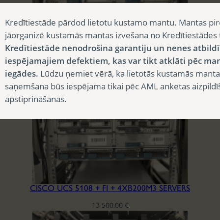
Kredītiestāde pārdod lietotu kustamo mantu. Mantas pir
jāorganizē kustamās mantas izvešana no Kredītiestādes
CISCO B200-M4 2XE5-2690 V4, RAM 12X64GB DDR4-2400, SSD 2×1.6TB
Kredītiestāde nenodrošina garantiju un nenes atbild
iespējamajiem defektiem, kas var tikt atklāti pēc ma
3 007,50
€
iegādes.
Lūdzu ņemiet vērā, ka lietotās kustamās manta
saņemšana būs iespējama tikai pēc AML anketas aizpildī
apstiprināšanas.
CISCO UCS 5108 + FI + 4XB200M3 SERVERS
13 500,00
€