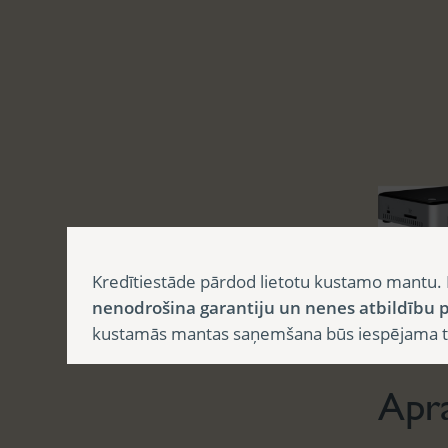
Kredītiestāde pārdod lietotu kustamo mantu. 
nenodrošina garantiju un nenes atbildību p
Aprak
kustamās mantas saņemšana būs iespējama tika
Apr