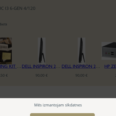
C I3 6-GEN 4/120
ducts
COMPUTING KIT I3-7100U 4GB NUC7I3BNK
DELL INSPIRON 24 3459 SERIES A10 I5-6500 4/240
DELL INSPIRON 24 3459 SERIES A10 I5-6500 4/240
HP Z
,50
€
90,00
€
90,00
€
Mēs izmantojam sīkdatnes