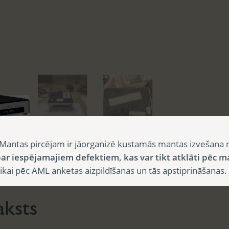
Mantas pircējam ir jāorganizē kustamās mantas izvešana 
ar iespējamajiem defektiem, kas var tikt atklāti pēc m
sts
Papildu informācija
i pēc AML anketas aizpildīšanas un tās apstiprināšanas.
aksts